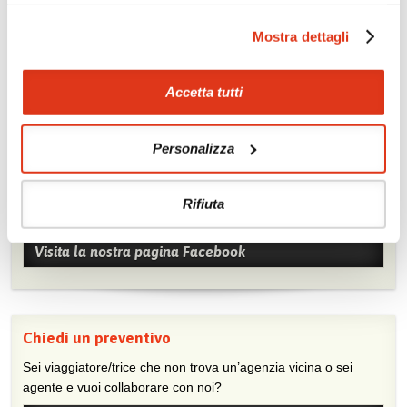
Mostra dettagli
Accetta tutti
Personalizza
Mostraci le tue foto su Facebook
Condividi con gli altri viaggiatori le tue esperienze e scambia
Rifiuta
consigli e suggerimenti sulle tue località preferite.
Visita la nostra pagina Facebook
Chiedi un preventivo
Sei viaggiatore/trice che non trova un’agenzia vicina o sei
agente e vuoi collaborare con noi?