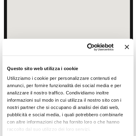
Zoom
Minimize map
Offerte
Questo sito web utilizza i cookie
Quotazioni di alcune proposte di viaggio, modificabili su
Utilizziamo i cookie per personalizzare contenuti ed
richiesta
annunci, per fornire funzionalità dei social media e per
Scopri i prezzi »
analizzare il nostro traffico. Condividiamo inoltre
informazioni sul modo in cui utilizza il nostro sito con i
nostri partner che si occupano di analisi dei dati web,
pubblicità e social media, i quali potrebbero combinarle
Da non perdere in Malesia Peninsulare
con altre informazioni che ha fornito loro o che hanno
Tour culturali
Itinerari naturalistici
raccolto dal suo utilizzo dei loro servizi.
Soggiorni balneari