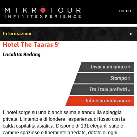
Salta al contenuto principale
menu
Informazioni
Hotel The Taaras 5*
Località:
Redang
Invia a un amico »
Stampa »
Tra i tuoi preferiti »
Info e prenotazioni »
L'hotel sorge su una bianchissima e tranquilla spiaggia
privata. L'intento è di fondere l'esperienza di lusso con la
calda ospitalità asiatica. Dispone di 191 eleganti suite e
camere spaziose e finemente arredate, dotate di ogni