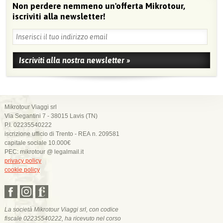
Non perdere nemmeno un'offerta Mikrotour,
iscriviti alla newsletter!
Mikrotour Viaggi srl
Via Segantini 7 - 38015 Lavis (TN)
P.I. 02235540222
iscrizione ufficio di Trento - REA n. 209581
capitale sociale 10.000€
PEC: mikrotour @ legalmail.it
privacy policy
cookie policy
La società Mikrotour Viaggi srl, con codice
fiscale 02235540222, ha ricevuto nel corso