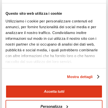
Zoom
Minimize map
Questo sito web utilizza i cookie
Utilizziamo i cookie per personalizzare contenuti ed
annunci, per fornire funzionalità dei social media e per
Offerte
analizzare il nostro traffico. Condividiamo inoltre
Quotazioni di alcune proposte di viaggio, modificabili su
informazioni sul modo in cui utilizza il nostro sito con i
richiesta
nostri partner che si occupano di analisi dei dati web,
Scopri i prezzi »
pubblicità e social media, i quali potrebbero combinarle
con altre informazioni che ha fornito loro o che hanno
raccolto dal suo utilizzo dei loro servizi.
Mostraci le tue foto su Facebook
Mostra dettagli
Condividi con gli altri viaggiatori le tue esperienze e scambia
consigli e suggerimenti sulle tue località preferite.
Accetta tutti
Visita la nostra pagina Facebook
Personalizza