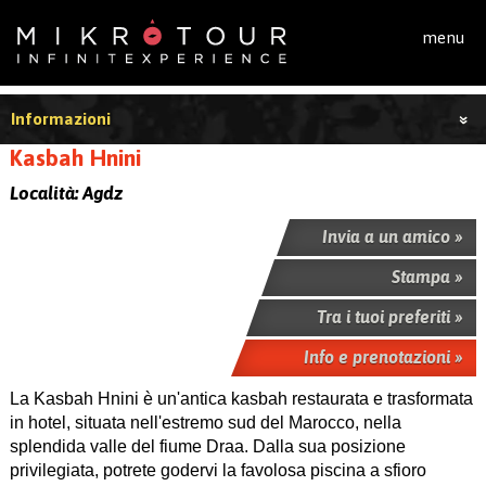
Salta al contenuto principale
menu
Informazioni
Kasbah Hnini
Località:
Agdz
Invia a un amico »
Stampa »
Tra i tuoi preferiti »
Info e prenotazioni »
La Kasbah Hnini è un'antica kasbah restaurata e trasformata
in hotel, situata nell'estremo sud del Marocco, nella
splendida valle del fiume Draa. Dalla sua posizione
privilegiata, potrete godervi la favolosa piscina a sfioro