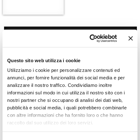
Questo sito web utilizza i cookie
Utilizziamo i cookie per personalizzare contenuti ed
annunci, per fornire funzionalità dei social media e per
analizzare il nostro traffico. Condividiamo inoltre
informazioni sul modo in cui utilizza il nostro sito con i
nostri partner che si occupano di analisi dei dati web,
Zoom
Minimize map
pubblicità e social media, i quali potrebbero combinarle
con altre informazioni che ha fornito loro o che hanno
Offerte
raccolto dal suo utilizzo dei loro servizi.
Quotazioni di alcune proposte di viaggio, modificabili su
richiesta