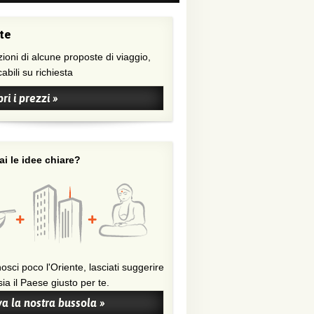
te
ioni di alcune proposte di viaggio,
abili su richiesta
ri i prezzi »
i le idee chiare?
osci poco l'Oriente, lasciati suggerire
ia il Paese giusto per te.
a la nostra bussola »