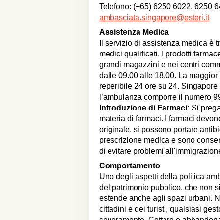
Telefono: (+65) 6250 6022, 6250 6
ambasciata.singapore@esteri.it
Assistenza Medica
Il servizio di assistenza medica è tr
medici qualificati. I prodotti farma
grandi magazzini e nei centri comme
dalle 09.00 alle 18.00. La maggior 
reperibile 24 ore su 24. Singapore 
l’ambulanza comporre il numero 9
Introduzione di Farmaci:
Si prega
materia di farmaci. I farmaci devon
originale, si possono portare antib
prescrizione medica e sono consent
di evitare problemi all'immigrazion
Comportamento
Uno degli aspetti della politica amb
del patrimonio pubblico, che non si 
estende anche agli spazi urbani. N
cittadini e dei turisti, qualsiasi g
severamente. Gettare o abbandonare