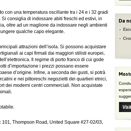
o con una temperatura oscillante tra i 24 e i 32 gradi
 Si consiglia di indossare abiti freschi ed estivi, in
Da no
ligia, oltre ad un maglione da indossare negli ambienti
Escu
giungere qualche capo elegante.
Croc
rincipali attrazioni dell’isola. Si possono acquistare
rtigianali ai capi firmati dai maggiori stilisti europei,
i dell’elettronica. Il regime di porto franco di cui gode
dotti d’importazione i prezzi possano essere
paese d’origine. Infine, a seconda dei gusti, si potrà
Mostr
atini e nei pittoreschi negozietti dei quartieri etnici,
Condivi
fort dei moderni centri commerciali. Non acquistate
esperi
imali.
suggeri
otabile.
Visi
:
101, Thompson Road, United Square #27-02/03,