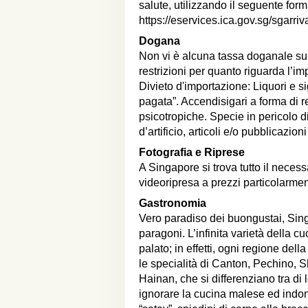
salute, utilizzando il seguente form
https://eservices.ica.gov.sg/sgarriv
Dogana
Non vi è alcuna tassa doganale sul
restrizioni per quanto riguarda l’im
Divieto d'importazione: Liquori e s
pagata”. Accendisigari a forma di r
psicotropiche. Specie in pericolo di
d’artificio, articoli e/o pubblicazion
Fotografia e Riprese
A Singapore si trova tutto il necessa
videoripresa a prezzi particolarme
Gastronomia
Vero paradiso dei buongustai, Sin
paragoni. L’infinita varietà della c
palato; in effetti, ogni regione de
le specialità di Canton, Pechino
Hainan, che si differenziano tra di
ignorare la cucina malese ed indone