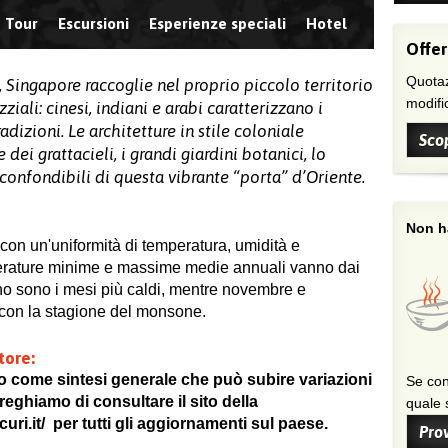
Tour
Escursioni
Esperienze speciali
Hotel
Offer
Quotaz
ti, Singapore raccoglie nel proprio piccolo territorio
modific
iali: cinesi, indiani e arabi caratterizzano i
radizioni. Le architetture in stile coloniale
Scop
 dei grattacieli, i grandi giardini botanici, lo
confondibili di questa vibrante “porta” d’Oriente.
Non ha
 con un'uniformità di temperatura, umidità e
perature minime e massime medie annuali vanno dai
no sono i mesi più caldi, mentre novembre e
 con la stagione del monsone.
tore:
o come sintesi generale che può subire variazioni
Se con
eghiamo di consultare il sito della
quale s
uri.it/ per tutti gli aggiornamenti sul paese.
Prov