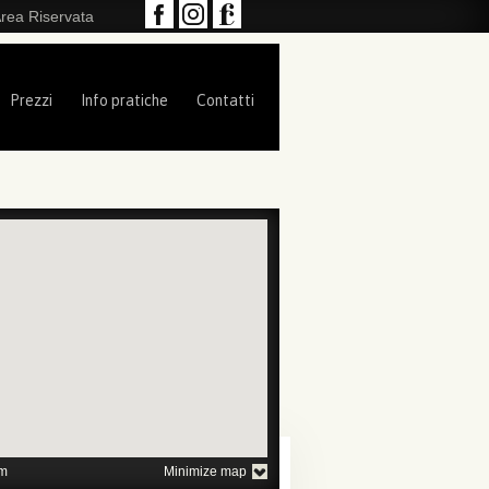
rea Riservata
Prezzi
Info pratiche
Contatti
1
2
3
4
5
m
Minimize map