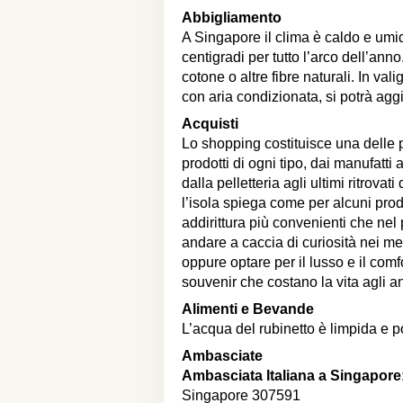
Abbigliamento
A Singapore il clima è caldo e umid
centigradi per tutto l’arco dell’anno.
cotone o altre fibre naturali. In va
con aria condizionata, si potrà ag
Acquisti
Lo shopping costituisce una delle p
prodotti di ogni tipo, dai manufatti a
dalla pelletteria agli ultimi ritrovat
l’isola spiega come per alcuni pro
addirittura più convenienti che nel 
andare a caccia di curiosità nei merc
oppure optare per il lusso e il com
souvenir che costano la vita agli an
Alimenti e Bevande
L’acqua del rubinetto è limpida e p
Ambasciate
Ambasciata Italiana a Singapore
Singapore 307591