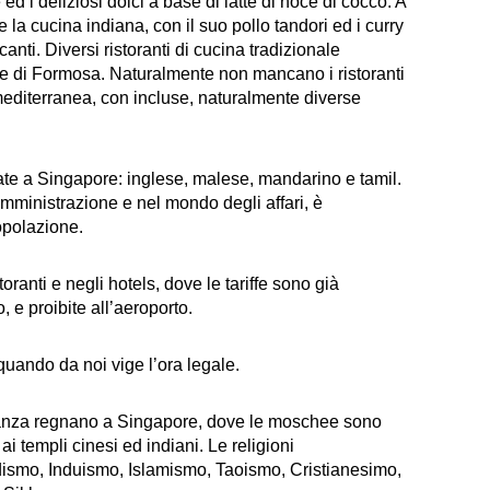
 ed i deliziosi dolci a base di latte di noce di cocco. A
a cucina indiana, con il suo pollo tandori ed i curry
anti. Diversi ristoranti di cucina tradizionale
e di Formosa. Naturalmente non mancano i ristoranti
mediterranea, con incluse, naturalmente diverse
rlate a Singapore: inglese, malese, mandarino e tamil.
amministrazione e nel mondo degli affari, è
opolazione.
ranti e negli hotels, dove le tariffe sono già
 e proibite all’aeroporto.
e quando da noi vige l’ora legale.
leranza regnano a Singapore, dove le moschee sono
ai templi cinesi ed indiani. Le religioni
ismo, Induismo, Islamismo, Taoismo, Cristianesimo,