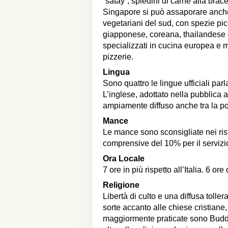
“satay”, spiedini di carne alla brace
Singapore si può assaporare anche l
vegetariani del sud, con spezie picc
giapponese, coreana, thailandese 
specializzati in cucina europea e 
pizzerie.
Lingua
Sono quattro le lingue ufficiali pa
L’inglese, adottato nella pubblica 
ampiamente diffuso anche tra la p
Mance
Le mance sono sconsigliate nei risto
comprensive del 10% per il servizio,
Ora Locale
7 ore in più rispetto all’Italia. 6 or
Religione
Libertà di culto e una diffusa tol
sorte accanto alle chiese cristiane, 
maggiormente praticate sono Budd