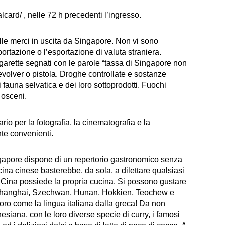
alcard/ , nelle 72 h precedenti l’ingresso.
le merci in uscita da Singapore. Non vi sono
portazione o l’esportazione di valuta straniera.
igarette segnati con le parole “tassa di Singapore non
evolver o pistola. Droghe controllate e sostanze
 fauna selvatica e dei loro sottoprodotti. Fuochi
i osceni.
rio per la fotografia, la cinematografia e la
nte convenienti.
gapore dispone di un repertorio gastronomico senza
ucina cinese basterebbe, da sola, a dilettare qualsiasi
lla Cina possiede la propria cucina. Si possono gustare
, Shanghai, Szechwan, Hunan, Hokkien, Teochew e
 loro come la lingua italiana dalla greca! Da non
siana, con le loro diverse specie di curry, i famosi