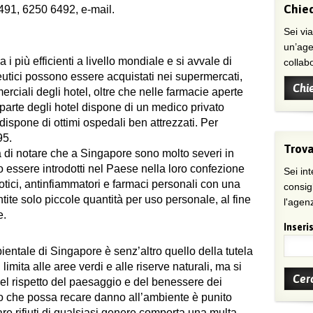
Chied
491, 6250 6492, e-mail.
Sei viaggiatore/trice che non trova
un’age
a i più efficienti a livello mondiale e si avvale di
collab
ceutici possono essere acquistati nei supermercati,
Chi
rciali degli hotel, oltre che nelle farmacie aperte
parte degli hotel dispone di un medico privato
dispone di ottimi ospedali ben attrezzati. Per
95.
Trova
 di notare che a Singapore sono molto severi in
o essere introdotti nel Paese nella loro confezione
Sei int
iotici, antinfiammatori e farmaci personali con una
consig
ite solo piccole quantità per uso personale, al fine
l'agenz
e.
Inseris
ientale di Singapore è senz’altro quello della tutela
limita alle aree verdi e alle riserve naturali, ma si
el rispetto del paesaggio e del benessere dei
esto che possa recare danno all’ambiente è punito
 rifiuti di qualsiasi genere comporta una multa