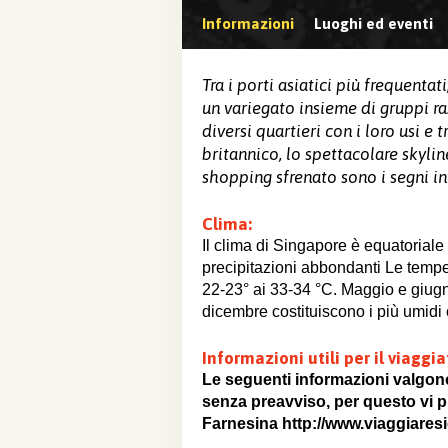
Informazioni
Luoghi ed eventi
Tra i porti asiatici più frequenta
un variegato insieme di gruppi razz
diversi quartieri con i loro usi e t
britannico, lo spettacolare skyline
shopping sfrenato sono i segni in
Clima:
Il clima di Singapore è equatoriale
precipitazioni abbondanti Le tem
22-23° ai 33-34 °C. Maggio e giug
dicembre costituiscono i più umidi
Informazioni utili per il viaggia
Le seguenti informazioni valgon
senza preavviso, per questo vi pr
Farnesina http://www.viaggiaresic