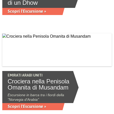
di un Dhow
Scopri l'Escursione »
EMIRATI ARABI UNITI
Crociera nella Penisola
Omanita di Musandam
Escursione in barca tra i fiordi della
"Norvegia d'Arabia"
Scopri l'Escursione »