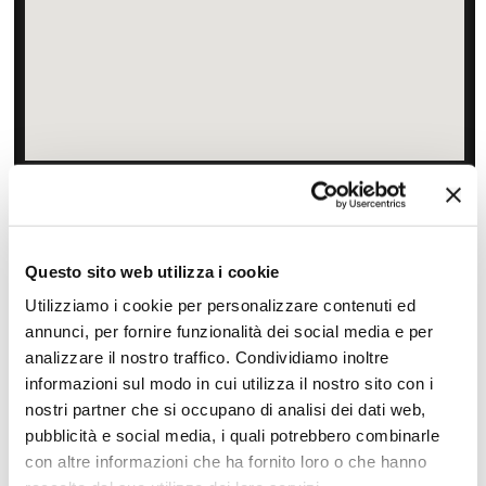
Zoom
Minimize map
Offerte
Questo sito web utilizza i cookie
Quotazioni di alcune proposte di viaggio, modificabili su
richiesta
Utilizziamo i cookie per personalizzare contenuti ed
annunci, per fornire funzionalità dei social media e per
Scopri i prezzi »
analizzare il nostro traffico. Condividiamo inoltre
informazioni sul modo in cui utilizza il nostro sito con i
nostri partner che si occupano di analisi dei dati web,
pubblicità e social media, i quali potrebbero combinarle
Da non perdere in Filippine
con altre informazioni che ha fornito loro o che hanno
Tour natura e avventura
Canoa, kayak, vela, diving,