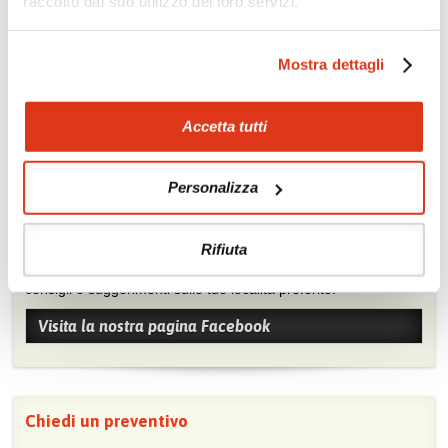
raccolto dal suo utilizzo dei loro servizi.
snorkelling
Soggiorni balneari e
Crociere in barca
benessere
Mostra dettagli
Accetta tutti
Personalizza
Mostraci le tue foto su Facebook
Rifiuta
Condividi con gli altri viaggiatori le tue esperienze e scambia
consigli e suggerimenti sulle tue località preferite.
Visita la nostra pagina Facebook
Chiedi un preventivo