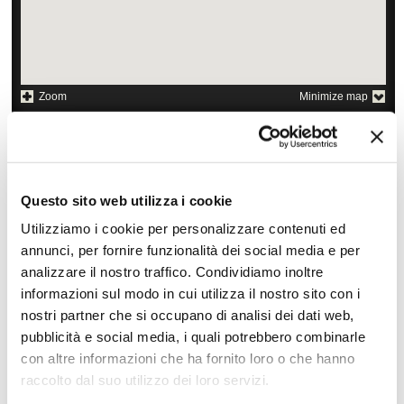
Zoom
Minimize map
Offerte
Quotazioni di alcune proposte di viaggio, modificabili su
Questo sito web utilizza i cookie
richiesta
Utilizziamo i cookie per personalizzare contenuti ed
Scopri i prezzi »
annunci, per fornire funzionalità dei social media e per
analizzare il nostro traffico. Condividiamo inoltre
informazioni sul modo in cui utilizza il nostro sito con i
Da non perdere in Giappone
nostri partner che si occupano di analisi dei dati web,
pubblicità e social media, i quali potrebbero combinarle
Tour culturali
Diving e snorkeling
con altre informazioni che ha fornito loro o che hanno
Soggiorno balneare
raccolto dal suo utilizzo dei loro servizi.