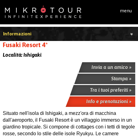
Salta al contenuto principale
menu
Informazioni
Fusaki Resort 4*
Località:
Ishigaki
Invia a un amico »
Stampa »
Tra i tuoi preferiti »
Info e prenotazioni »
Situato nell'isola di Ishigaki, a mezz'ora di macchina
dall'aeroporto, il Fusaki Resort è un villaggio immerso in un
giardino tropicale. Si compone di cottages con i tetti di tegole
rosse, secondo lo stile delle isole Ryukyu. Le camere