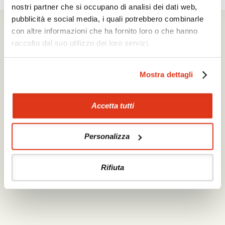
nostri partner che si occupano di analisi dei dati web,
pubblicità e social media, i quali potrebbero combinarle
Mikrotour Viaggi srl
con altre informazioni che ha fornito loro o che hanno
Via Segantini 7 - 38015 Lavis (TN)
P.I. 02235540222
raccolto dal suo utilizzo dei loro servizi.
iscrizione ufficio di Trento - REA n. 209581
capitale sociale 10.000€
PEC: mikrotour @ legalmail.it
Mostra dettagli
privacy policy
cookie policy
Accetta tutti
La società Mikrotour Viaggi srl, con codice
fiscale 02235540222, ha ricevuto nel corso
Personalizza
dell’anno 2020 e 2021 aiuti di stato
pubblicati sul
RNA
Rifiuta