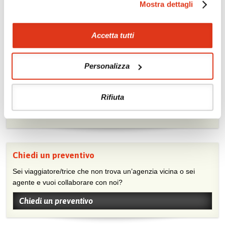
Mostra dettagli
Accetta tutti
Mostraci le tue foto su Facebook
Personalizza
Condividi con gli altri viaggiatori le tue esperienze e scambia
consigli e suggerimenti sulle tue località preferite.
Rifiuta
Visita la nostra pagina Facebook
Chiedi un preventivo
Sei viaggiatore/trice che non trova un’agenzia vicina o sei
agente e vuoi collaborare con noi?
Chiedi un preventivo