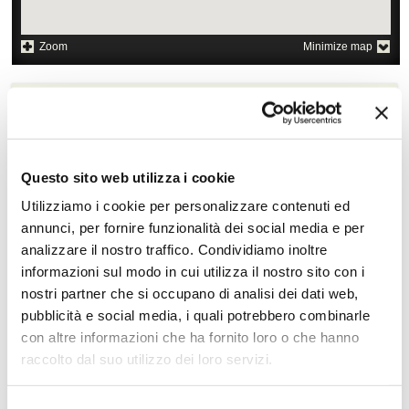
Zoom
Minimize map
Offerte
Quotazioni di alcune proposte di viaggio, modificabili su
richiesta
Questo sito web utilizza i cookie
Scopri i prezzi »
Utilizziamo i cookie per personalizzare contenuti ed
annunci, per fornire funzionalità dei social media e per
analizzare il nostro traffico. Condividiamo inoltre
Da non perdere in Giappone
informazioni sul modo in cui utilizza il nostro sito con i
nostri partner che si occupano di analisi dei dati web,
Tour culturali
Diving e snorkeling
pubblicità e social media, i quali potrebbero combinarle
Soggiorno balneare
con altre informazioni che ha fornito loro o che hanno
raccolto dal suo utilizzo dei loro servizi.