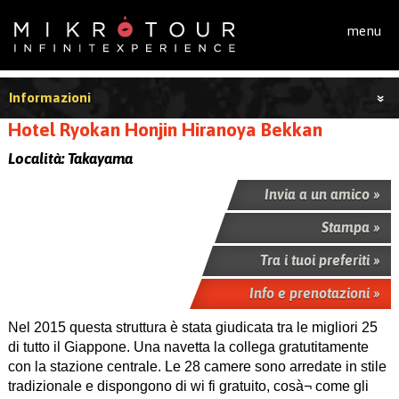
Salta al contenuto principale
menu
Informazioni
Hotel Ryokan Honjin Hiranoya Bekkan
Località:
Takayama
Invia a un amico »
Stampa »
Tra i tuoi preferiti »
Info e prenotazioni »
Nel 2015 questa struttura è stata giudicata tra le migliori 25
di tutto il Giappone. Una navetta la collega gratutitamente
con la stazione centrale. Le 28 camere sono arredate in stile
tradizionale e dispongono di wi fi gratuito, cosà¬ come gli