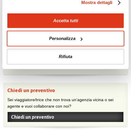
Mostra dettagli
Accetta tutti
Mostraci le tue foto su Facebook
Personalizza
Condividi con gli altri viaggiatori le tue esperienze e scambia
consigli e suggerimenti sulle tue località preferite.
Rifiuta
Visita la nostra pagina Facebook
Chiedi un preventivo
Sei viaggiatore/trice che non trova un’agenzia vicina o sei
agente e vuoi collaborare con noi?
Chiedi un preventivo