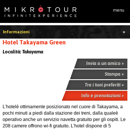
Salta al contenuto principale
menu
Informazioni
Hotel Takayama Green
Località:
Takayama
Invia a un amico »
Stampa »
Tra i tuoi preferiti »
Info e prenotazioni »
L'hotelè ottimamente posizionato nel cuore di Takayama, a
pochi minuti a piedi dalla stazione dei treni, dalla qualeè
operativo anche un servizio navetta gratuito per gli ospiti. Le
208 camere offrono wi-fi gratuito. L'hotel dispone di 5