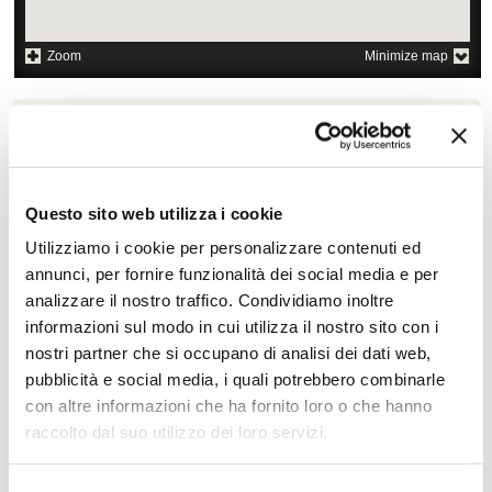
Zoom
Minimize map
Offerte
Quotazioni di alcune proposte di viaggio, modificabili su
richiesta
Questo sito web utilizza i cookie
Scopri i prezzi »
Utilizziamo i cookie per personalizzare contenuti ed
annunci, per fornire funzionalità dei social media e per
analizzare il nostro traffico. Condividiamo inoltre
Da non perdere in Giappone
informazioni sul modo in cui utilizza il nostro sito con i
nostri partner che si occupano di analisi dei dati web,
Tour culturali
Diving e snorkeling
pubblicità e social media, i quali potrebbero combinarle
Soggiorno balneare
con altre informazioni che ha fornito loro o che hanno
raccolto dal suo utilizzo dei loro servizi.