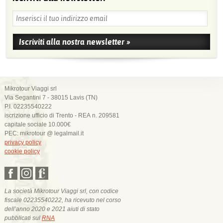
Mikrotour Viaggi srl
Via Segantini 7 - 38015 Lavis (TN)
P.I. 02235540222
iscrizione ufficio di Trento - REA n. 209581
capitale sociale 10.000€
PEC: mikrotour @ legalmail.it
privacy policy
cookie policy
La società Mikrotour Viaggi srl, con codice
fiscale 02235540222, ha ricevuto nel corso
dell’anno 2020 e 2021 aiuti di stato
pubblicati sul
RNA