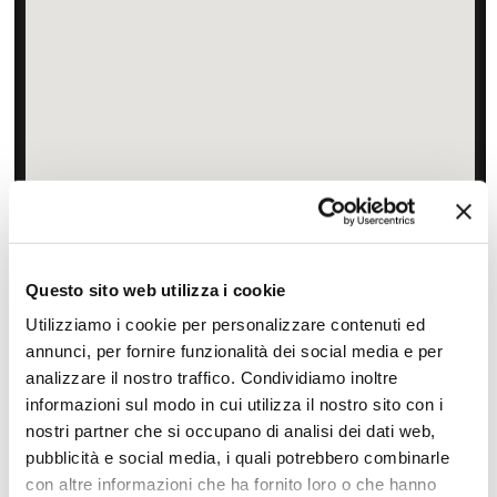
Zoom
Minimize map
Offerte
Questo sito web utilizza i cookie
Quotazioni di alcune proposte di viaggio, modificabili su
Utilizziamo i cookie per personalizzare contenuti ed
richiesta
annunci, per fornire funzionalità dei social media e per
Scopri i prezzi »
analizzare il nostro traffico. Condividiamo inoltre
informazioni sul modo in cui utilizza il nostro sito con i
nostri partner che si occupano di analisi dei dati web,
pubblicità e social media, i quali potrebbero combinarle
Da non perdere in Giordania
con altre informazioni che ha fornito loro o che hanno