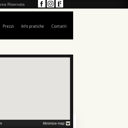
rea Riservata
Prezzi
Info pratiche
Contatti
1
2
3
4
m
Minimize map