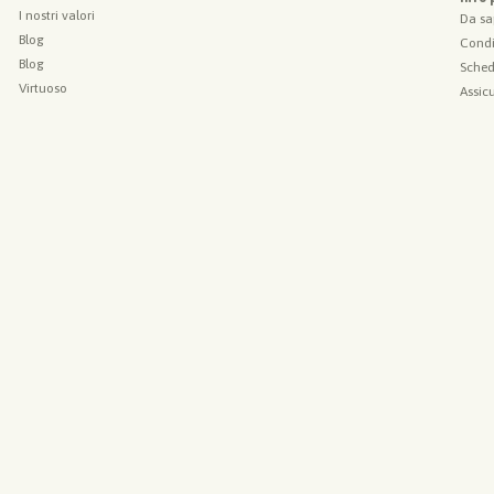
I nostri valori
Da sa
Blog
Condi
Blog
Sched
Virtuoso
Assic