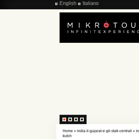
Salta al contenuto principale
English
Italiano
Home
»
india-il-gujarat-e-gli-stati-centrali
»
in
kutch