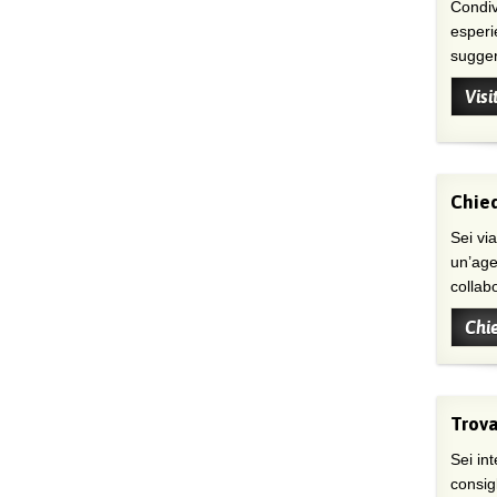
Condivi
esperi
suggeri
Visi
Chied
Sei viaggiatore/trice che non trova
un’age
collab
Chi
Trova
Sei int
consig