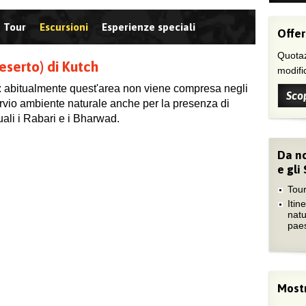
Tour
Escursioni
Esperienze speciali
Offer
Quotaz
deserto) di Kutch
modific
": abitualmente quest'area non viene compresa negli
Scop
impervio ambiente naturale anche per la presenza di
quali i Rabari e i Bharwad.
Da no
e gli
Tour
Itine
natu
paes
Mostr