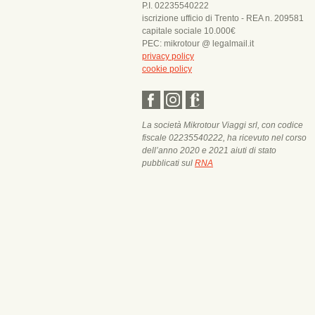
P.I. 02235540222
iscrizione ufficio di Trento - REA n. 209581
capitale sociale 10.000€
PEC: mikrotour @ legalmail.it
privacy policy
cookie policy
La società Mikrotour Viaggi srl, con codice
fiscale 02235540222, ha ricevuto nel corso
dell’anno 2020 e 2021 aiuti di stato
pubblicati sul
RNA