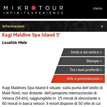
Salta al contenuto principale
menu
Informazioni
Kagi Maldive Spa Island 5*
Località:
Male
Invia a un amico »
Stampa »
Tra i tuoi preferiti »
Info e prenotazioni »
Kagi Maldives Spa Island è situato sulla punta dell’atollo di
Malè Nord, non distante dell'aeroporto internazionale di
Velana (54 km), raggiungibile in 15 minuti di idrovolante o
60 minuti in barca veloce. Il resort dispone di 50 ville di cui