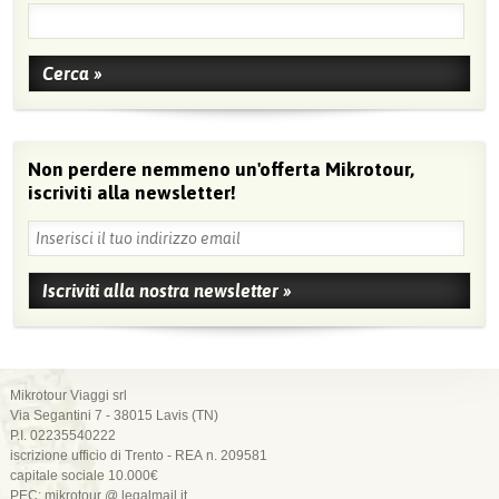
Non perdere nemmeno un'offerta Mikrotour,
iscriviti alla newsletter!
Mikrotour Viaggi srl
Via Segantini 7 - 38015 Lavis (TN)
P.I. 02235540222
iscrizione ufficio di Trento - REA n. 209581
capitale sociale 10.000€
PEC: mikrotour @ legalmail.it