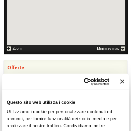
Zoom
Minimize map
Offerte
Quotazioni di alcune proposte di viaggio, modificabili su
richiesta
Scopri i prezzi »
Questo sito web utilizza i cookie
Utilizziamo i cookie per personalizzare contenuti ed
annunci, per fornire funzionalità dei social media e per
Da non perdere in Maldive
analizzare il nostro traffico. Condividiamo inoltre
Soggiorno balneare
Crociere in barca a vela