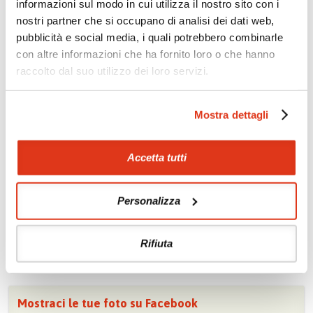
informazioni sul modo in cui utilizza il nostro sito con i
Snorkeling
Pesca subacquea
nostri partner che si occupano di analisi dei dati web,
Diving
pubblicità e social media, i quali potrebbero combinarle
con altre informazioni che ha fornito loro o che hanno
raccolto dal suo utilizzo dei loro servizi.
Mostra dettagli
Tour correlati
Accetta tutti
Soggiorno mare combinato con il tour dell’isola di
Sri Lanka
.
Personalizza
Rifiuta
Mostraci le tue foto su Facebook