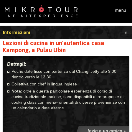
Salta al contenuto principale
menu
Informazioni
Lezioni di cucina in un'autentica casa
Kampong, a Pulau Ubin
Dettagli:
Poche date fisse con partenza dal Changi Jetty alle 9.00,
rientro verso le 13.30
Collettiva con chef in lingua inglese
Nota
: oltre a questa particolare esperienza di corso di
cucina tradizionale malese, sono disponibili altre proposte di
cooking class con menà¹ orientali di diverse provenienze con
un calendario a date alterne
Invia a un amico »