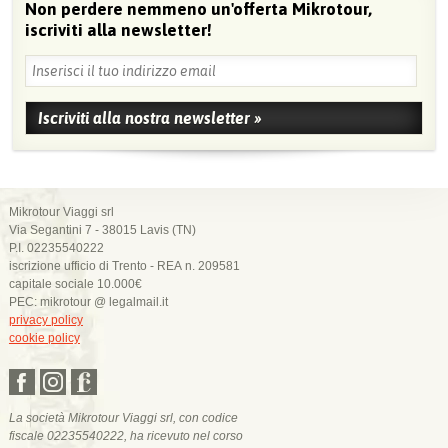
Non perdere nemmeno un'offerta Mikrotour,
iscriviti alla newsletter!
Mikrotour Viaggi srl
Via Segantini 7 - 38015 Lavis (TN)
P.I. 02235540222
iscrizione ufficio di Trento - REA n. 209581
capitale sociale 10.000€
PEC: mikrotour @ legalmail.it
privacy policy
cookie policy
La società Mikrotour Viaggi srl, con codice
fiscale 02235540222, ha ricevuto nel corso