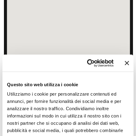
Zoom
Minimize map
Questo sito web utilizza i cookie
Offerte
Utilizziamo i cookie per personalizzare contenuti ed
Quotazioni di alcune proposte di viaggio, modificabili su
annunci, per fornire funzionalità dei social media e per
richiesta
analizzare il nostro traffico. Condividiamo inoltre
Scopri i prezzi »
informazioni sul modo in cui utilizza il nostro sito con i
nostri partner che si occupano di analisi dei dati web,
pubblicità e social media, i quali potrebbero combinarle