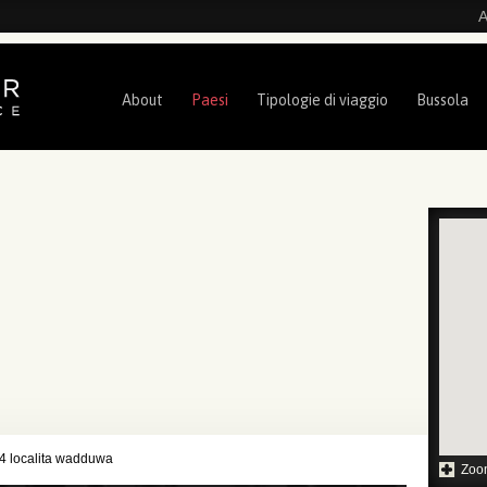
A
About
Paesi
Tipologie di viaggio
Bussola
 4 localita wadduwa
Zoo