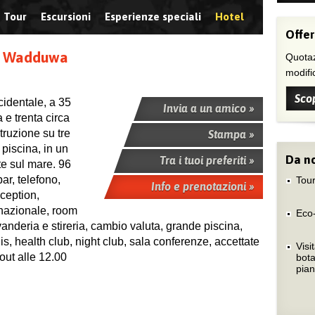
Tour
Escursioni
Esperienze speciali
Hotel
Offer
tà Wadduwa
Quotaz
modific
Scop
identale, a 35
Invia a un amico »
 e trenta circa
truzione su tre
Stampa »
 piscina, in un
Da no
Tra i tuoi preferiti »
e sul mare. 96
ar, telefono,
Tour
Info e prenotazioni »
eception,
rnazionale, room
Eco
avanderia e stireria, cambio valuta, grande piscina,
s, health club, night club, sala conferenze, accettate
Visi
out alle 12.00
bota
pian