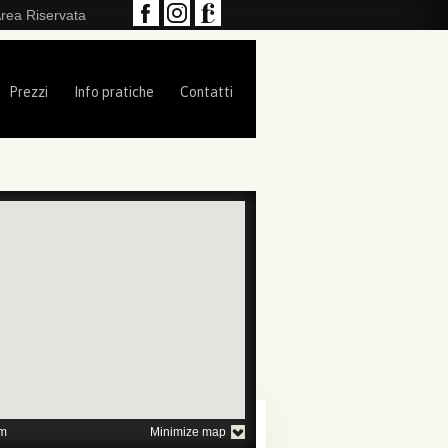
rea Riservata
Prezzi
Info pratiche
Contatti
1
2
3
4
5
m
Minimize map