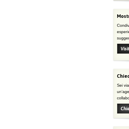
Mostr
Condivi
esperi
suggeri
Visi
Chied
Sei viaggiatore/trice che non trova
un’age
collab
Chi