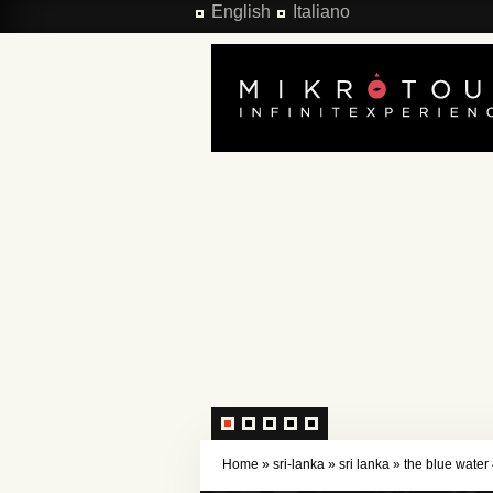
Salta al contenuto principale
English
Italiano
Home
»
sri-lanka
»
sri lanka
»
the blue water