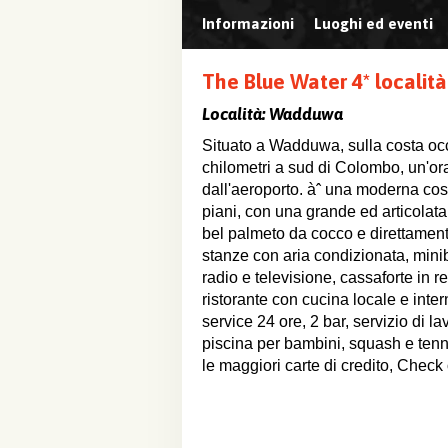
Informazioni
Luoghi ed eventi
The Blue Water 4* locali
Località:
Wadduwa
Situato a Wadduwa, sulla costa occ
chilometri a sud di Colombo, un'ora
dall'aeroporto. àˆ una moderna cos
piani, con una grande ed articolata
bel palmeto da cocco e direttament
stanze con aria condizionata, minib
radio e televisione, cassaforte in r
ristorante con cucina locale e inte
service 24 ore, 2 bar, servizio di l
piscina per bambini, squash e tenni
le maggiori carte di credito, Check 