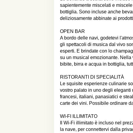
sapientemente miscelati e miscele 
bottiglia. Sono incluse anche bevan
deliziosamente abbinate ai prodott
OPEN BAR
A bordo delle navi, godetevi l'atmo
gli spettacoli di musica dal vivo s
esperti. E brindate con lo champagn
su un musical emozionante. Nella vo
bibite, birra e acqua in bottiglia, tutti
RISTORANTI DI SPECIALITÀ
Le squisite esperienze culinarie sono
vostro palato in uno degli eleganti
francesi, italiani, panasiatici e 
carte dei vini. Possibile ordinare 
WI-FI ILLIMITATO
Il Wi-Fi illimitato è incluso nel pre
la nave, per connettervi dalla priva