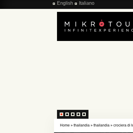
Salta al contenuto principale
English
Italiano
Home
»
thailandia
»
thailandia
»
crociera di 