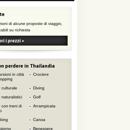
te
ioni di alcune proposte di viaggio,
abili su richiesta
ri i prezzi »
n perdere in Thailandia
rsioni in città
Crociere
hopping
 culturale
Diving
 naturalistici
Golf
 con treni di
Arrampicata
o
king
Canoa
giorno
Benessere