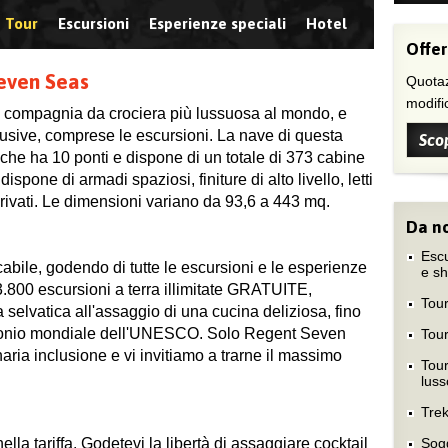
Tour
Escursioni
Esperienze speciali
Hotel
Offer
Seven Seas
Quotaz
modific
 compagnia da crociera più lussuosa al mondo, e
clusive, comprese le escursioni. La nave di questa
Scop
che ha 10 ponti e dispone di un totale di 373 cabine
ispone di armadi spaziosi, finiture di alto livello, letti
privati. Le dimensioni variano da 93,6 a 443 mq.
Da no
Escu
abile, godendo di tutte le escursioni e le esperienze
e s
 3.800 escursioni a terra illimitate GRATUITE,
Tour
 selvatica all'assaggio di una cucina deliziosa, fino
atrimonio mondiale dell'UNESCO. Solo Regent Seven
Tour
aria inclusione e vi invitiamo a trarne il massimo
Tour
luss
Trek
la tariffa. Godetevi la libertà di assaggiare cocktail
Sog