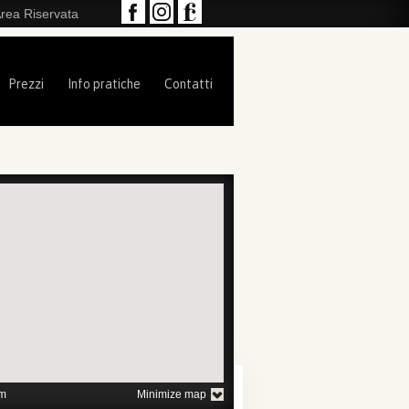
rea Riservata
Prezzi
Info pratiche
Contatti
1
2
3
4
5
m
Minimize map