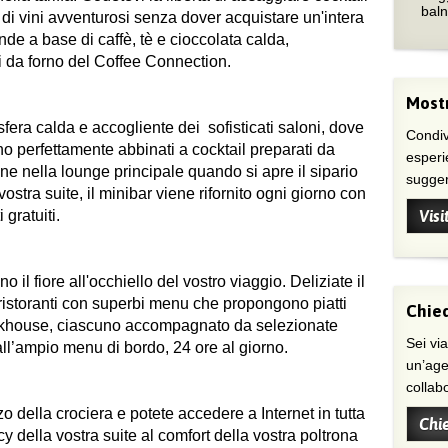
bal
di vini avventurosi senza dover acquistare un'intera
de a base di caffè, tè e cioccolata calda,
i da forno del Coffee Connection.
Mostr
sfera calda e accogliente dei sofisticati saloni, dove
Condivi
ono perfettamente abbinati a cocktail preparati da
esperi
e nella lounge principale quando si apre il sipario
suggeri
stra suite, il minibar viene rifornito ogni giorno con
 gratuiti.
Visi
 il fiore all'occhiello del vostro viaggio. Deliziate il
 ristoranti con superbi menu che propongono piatti
Chied
steakhouse, ciascuno accompagnato da selezionate
Sei viaggiatore/trice che non trova
dall’ampio menu di bordo, 24 ore al giorno.
un’age
collab
zzo della crociera e potete accedere a Internet in tutta
Chi
cy della vostra suite al comfort della vostra poltrona