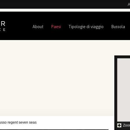
A
About
Paesi
Tipologie di viaggio
Bussola
lusso regent seven seas
Zoo