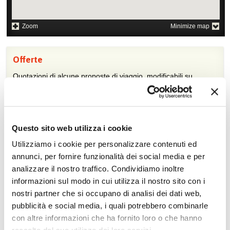
Zoom
Minimize map
Offerte
Quotazioni di alcune proposte di viaggio, modificabili su
richiesta
Scopri i prezzi »
Questo sito web utilizza i cookie
Utilizziamo i cookie per personalizzare contenuti ed
Da non perdere in Thailandia
annunci, per fornire funzionalità dei social media e per
Escursioni in città e
Crociere
analizzare il nostro traffico. Condividiamo inoltre
shopping
informazioni sul modo in cui utilizza il nostro sito con i
Tour culturale
Diving
nostri partner che si occupano di analisi dei dati web,
pubblicità e social media, i quali potrebbero combinarle
Tour naturalistici
Golf
con altre informazioni che ha fornito loro o che hanno
Tour con treni di lusso
Arrampicata