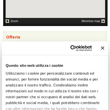
Zoom
Minimize map
Offerte
Quotazioni di alcune proposte di viaggio, modificabili su
richiesta
Scopri i prezzi »
Questo sito web utilizza i cookie
Utilizziamo i cookie per personalizzare contenuti ed
annunci, per fornire funzionalità dei social media e per
Da non perdere in Thailandia
analizzare il nostro traffico. Condividiamo inoltre
Escursioni in città e
Crociere
informazioni sul modo in cui utilizza il nostro sito con i
shopping
nostri partner che si occupano di analisi dei dati web,
Tour culturale
Diving
pubblicità e social media, i quali potrebbero combinarle
Tour naturalistici
Golf
con altre informazioni che ha fornito loro o che hanno