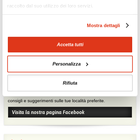
raccolto dal suo utilizzo dei loro servizi.
Tour con treni di lusso
Arrampicata
Trekking
Canoa
Mostra dettagli
Soggiorno balneare
Benessere
Accetta tutti
Personalizza
Rifiuta
Mostraci le tue foto su Facebook
Condividi con gli altri viaggiatori le tue esperienze e scambia
consigli e suggerimenti sulle tue località preferite.
Visita la nostra pagina Facebook