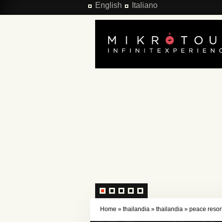
Salta al contenuto principale
English
Italiano
Home
»
thailandia
»
thailandia
»
peace resor