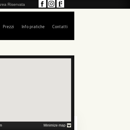
rea Riservata
Prezzi
Info pratiche
Contatti
1
2
3
4
5
m
Minimize map