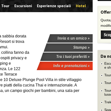
Tour
Escursioni
Esperienze speciali
Hotel
Offer
Quotaz
modific
Scop
la sabbia dorata
Invia a un amico »
Resort si trova
amui.
Stampa »
a collina fanno da
Da no
Tra i tuoi preferiti »
 ospiti privacy e
pping e
Escu
Info e prenotazioni »
e s
anza. Le 122
xe Terrace
Tour
 10 Deluxe Plunge Pool Villa in stile villaggio
Tour
re piatti della cucina Thai e internazionale. A
ina, un campo giochi per bambini, una sala per
Tour
luss
Trek
Sog