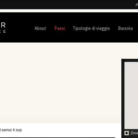
A
About
Paesi
Tipologie di viaggio
Bussola
t samui 4 sup
Zoo