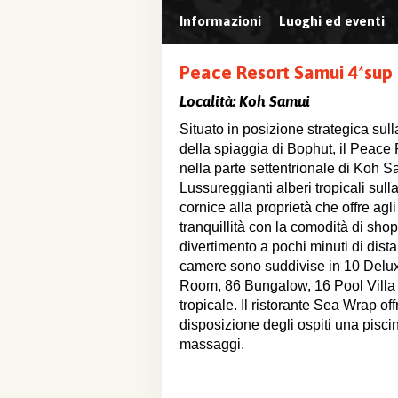
Informazioni
Luoghi ed eventi
Peace Resort Samui 4*sup
Località:
Koh Samui
Situato in posizione strategica sul
della spiaggia di Bophut, il Peace 
nella parte settentrionale di Koh S
Lussureggianti alberi tropicali sull
cornice alla proprietà che offre agli
tranquillità con la comodità di sho
divertimento a pochi minuti di dist
camere sono suddivise in 10 Delu
Room, 86 Bungalow, 16 Pool Villa e
tropicale. Il ristorante Sea Wrap off
disposizione degli ospiti una pisc
massaggi.