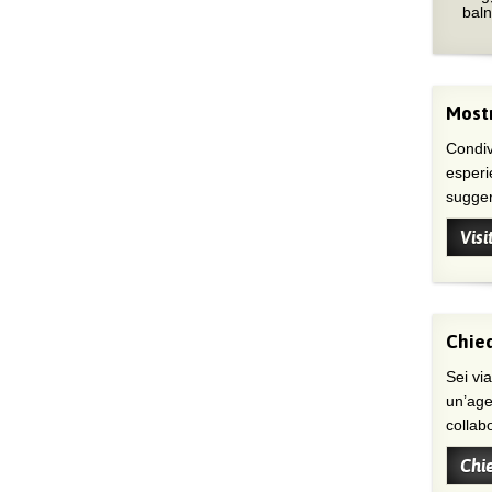
bal
Mostr
Condivi
esperi
suggeri
Visi
Chied
Sei viaggiatore/trice che non trova
un’age
collab
Chi