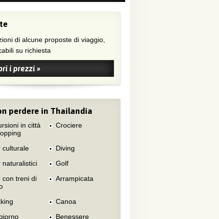
te
ioni di alcune proposte di viaggio,
abili su richiesta
ri i prezzi »
n perdere in Thailandia
rsioni in città
Crociere
hopping
 culturale
Diving
 naturalistici
Golf
 con treni di
Arrampicata
o
king
Canoa
giorno
Benessere