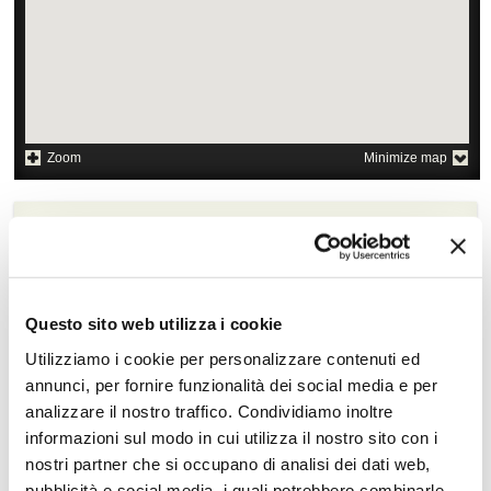
Zoom
Minimize map
Offerte
Quotazioni di alcune proposte di viaggio, modificabili su
richiesta
Questo sito web utilizza i cookie
Scopri i prezzi »
Utilizziamo i cookie per personalizzare contenuti ed
annunci, per fornire funzionalità dei social media e per
analizzare il nostro traffico. Condividiamo inoltre
Da non perdere in Thailandia
informazioni sul modo in cui utilizza il nostro sito con i
Escursioni in città e
Crociere
nostri partner che si occupano di analisi dei dati web,
shopping
pubblicità e social media, i quali potrebbero combinarle