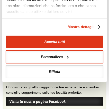
Tour culturale
Diving
con altre informazioni che ha fornito loro o che hanno
Tour naturalistici
Golf
raccolto dal suo utilizzo dei loro servizi.
Tour con treni di lusso
Arrampicata
Trekking
Canoa
Mostra dettagli
Soggiorno balneare
Benessere
Accetta tutti
Personalizza
Rifiuta
Mostraci le tue foto su Facebook
Condividi con gli altri viaggiatori le tue esperienze e scambia
consigli e suggerimenti sulle tue località preferite.
Visita la nostra pagina Facebook