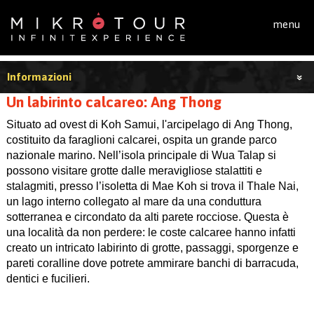
Salta al contenuto principale
menu
Informazioni
Un labirinto calcareo: Ang Thong
Situato ad ovest di Koh Samui, l'arcipelago di Ang Thong,
costituito da faraglioni calcarei, ospita un grande parco
nazionale marino. Nell’isola principale di Wua Talap si
possono visitare grotte dalle meravigliose stalattiti e
stalagmiti, presso l’isoletta di Mae Koh si trova il Thale Nai,
un lago interno collegato al mare da una conduttura
sotterranea e circondato da alti parete rocciose. Questa è
una località da non perdere: le coste calcaree hanno infatti
creato un intricato labirinto di grotte, passaggi, sporgenze e
pareti coralline dove potrete ammirare banchi di barracuda,
dentici e fucilieri.