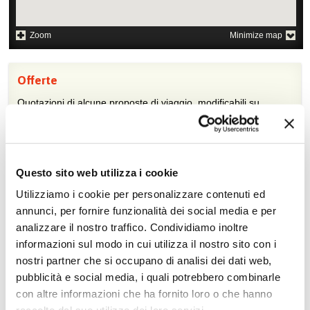
Zoom
Minimize map
Offerte
Quotazioni di alcune proposte di viaggio, modificabili su
richiesta
Scopri i prezzi »
Questo sito web utilizza i cookie
Utilizziamo i cookie per personalizzare contenuti ed
Da non perdere in Thailandia
annunci, per fornire funzionalità dei social media e per
Escursioni in città e
Crociere
analizzare il nostro traffico. Condividiamo inoltre
shopping
informazioni sul modo in cui utilizza il nostro sito con i
Tour culturale
Diving
nostri partner che si occupano di analisi dei dati web,
pubblicità e social media, i quali potrebbero combinarle
Tour naturalistici
Golf
con altre informazioni che ha fornito loro o che hanno
Tour con treni di lusso
Arrampicata