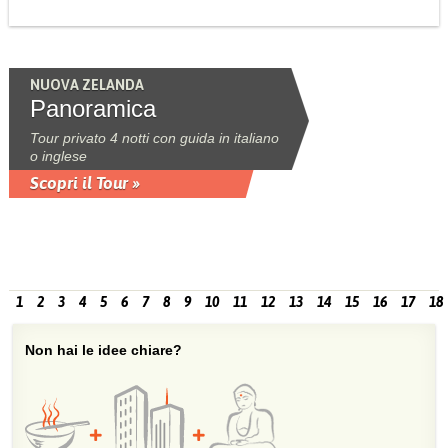
NUOVA ZELANDA
Panoramica
Tour privato 4 notti con guida in italiano
o inglese
Scopri il Tour »
1
2
3
4
5
6
7
8
9
10
11
12
13
14
15
16
17
18
Non hai le idee chiare?