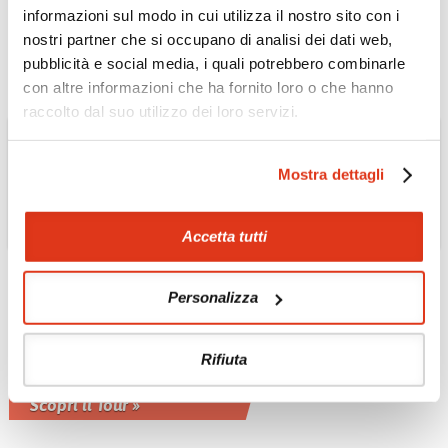
locale in italiano
informazioni sul modo in cui utilizza il nostro sito con i
Scopri il Tour »
nostri partner che si occupano di analisi dei dati web,
pubblicità e social media, i quali potrebbero combinarle
con altre informazioni che ha fornito loro o che hanno
raccolto dal suo utilizzo dei loro servizi.
Mostra dettagli
Accetta tutti
THAILANDIA
Personalizza
Corso di cucina Thai a
Chiang Mai
Rifiuta
Tour privato 2 giorni - 1 notte guida
locale in italiano
Scopri il Tour »