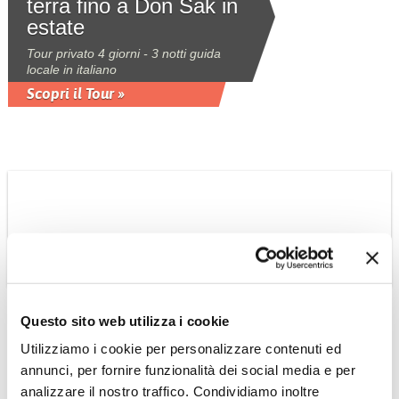
terra fino a Don Sak in
estate
Tour privato 4 giorni - 3 notti guida
locale in italiano
Scopri il Tour »
THAILANDIA
Thailandia del sud, via
Questo sito web utilizza i cookie
terra fino a Phuket
Utilizziamo i cookie per personalizzare contenuti ed
inverno
annunci, per fornire funzionalità dei social media e per
Tour privato 4 giorni - 3 notti guida
analizzare il nostro traffico. Condividiamo inoltre