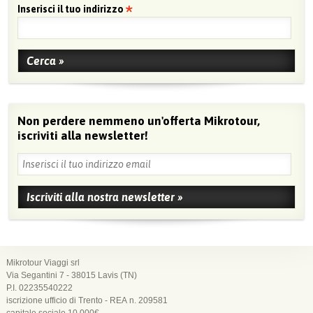
Inserisci il tuo indirizzo
Non perdere nemmeno un'offerta Mikrotour,
iscriviti alla newsletter!
Mikrotour Viaggi srl
Via Segantini 7 - 38015 Lavis (TN)
P.I. 02235540222
iscrizione ufficio di Trento - REA n. 209581