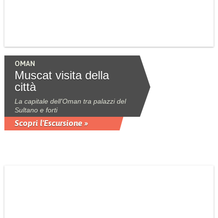
OMAN
Muscat visita della
città
La capitale dell'Oman tra palazzi del
Sultano e forti
Scopri l'Escursione »