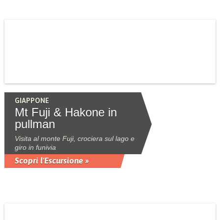
GIAPPONE
Mt Fuji & Hakone in
pullman
Visita al monte Fuji, crociera sul lago e
giro in funivia
Scopri l'Escursione »