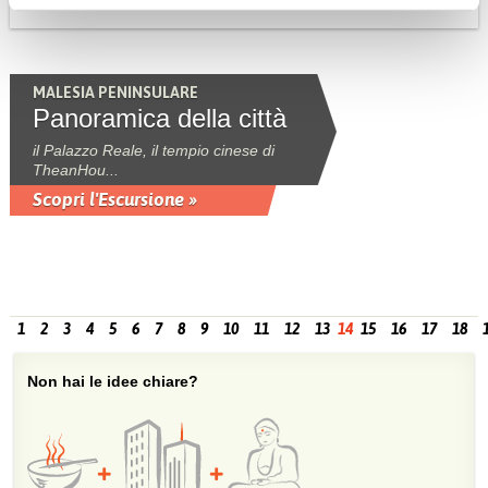
MALESIA PENINSULARE
Panoramica della città
il Palazzo Reale, il tempio cinese di
TheanHou...
Scopri l'Escursione »
1
2
3
4
5
6
7
8
9
10
11
12
13
14
15
16
17
18
Non hai le idee chiare?