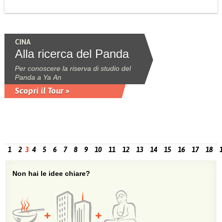
CINA
Alla ricerca del Panda
Per conoscere la riserva di studio del
Panda a Ya An
Scopri il Tour »
1
2
3
4
5
6
7
8
9
10
11
12
13
14
15
16
17
18
Non hai le idee chiare?