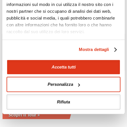
informazioni sul modo in cui utilizza il nostro sito con i
Scopri il Tour »
nostri partner che si occupano di analisi dei dati web,
pubblicità e social media, i quali potrebbero combinarle
con altre informazioni che ha fornito loro o che hanno
raccolto dal suo utilizzo dei loro servizi.
Mostra dettagli
Accetta tutti
AUSTRALIA: COSTA OVEST E LA
Personalizza
REGIONE DEL KIMBERLEY
Monkey Mia, Kalbarri e
deserto dei pinnacoli
Rifiuta
Tre giorni nella natura inesplorata
Scopri il Tour »