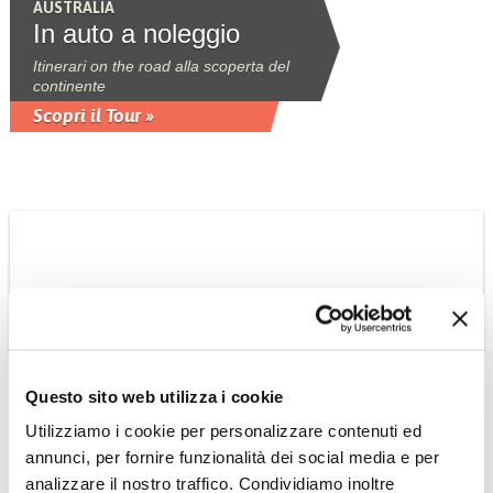
AUSTRALIA
In auto a noleggio
Itinerari on the road alla scoperta del
continente
Scopri il Tour »
Questo sito web utilizza i cookie
Utilizziamo i cookie per personalizzare contenuti ed
AUSTRALIA: IL SUD E LA TASMANIA
annunci, per fornire funzionalità dei social media e per
Lungo la Great Ocean
analizzare il nostro traffico. Condividiamo inoltre
Road