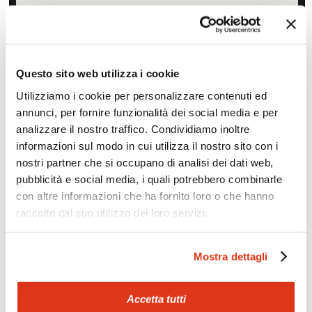
Questo sito web utilizza i cookie
Utilizziamo i cookie per personalizzare contenuti ed
Zoom
Minimize map
annunci, per fornire funzionalità dei social media e per
analizzare il nostro traffico. Condividiamo inoltre
informazioni sul modo in cui utilizza il nostro sito con i
Offerte
nostri partner che si occupano di analisi dei dati web,
Quotazioni di alcune proposte di viaggio, modificabili su
pubblicità e social media, i quali potrebbero combinarle
richiesta
con altre informazioni che ha fornito loro o che hanno
raccolto dal suo utilizzo dei loro servizi.
Scopri i prezzi »
Mostra dettagli
Mostraci le tue foto su Facebook
Condividi con gli altri viaggiatori le tue esperienze e scambia
Accetta tutti
consigli e suggerimenti sulle tue località preferite.