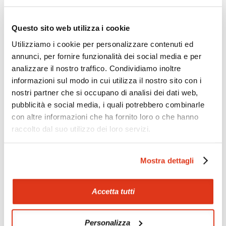
Zoom
Minimize map
Questo sito web utilizza i cookie
Utilizziamo i cookie per personalizzare contenuti ed
annunci, per fornire funzionalità dei social media e per
Offerte
analizzare il nostro traffico. Condividiamo inoltre
Quotazioni di alcune proposte di viaggio, modificabili su
informazioni sul modo in cui utilizza il nostro sito con i
richiesta
nostri partner che si occupano di analisi dei dati web,
Scopri i prezzi »
pubblicità e social media, i quali potrebbero combinarle
con altre informazioni che ha fornito loro o che hanno
raccolto dal suo utilizzo dei loro servizi.
Mostraci le tue foto su Facebook
Mostra dettagli
Condividi con gli altri viaggiatori le tue esperienze e scambia
consigli e suggerimenti sulle tue località preferite.
Accetta tutti
Visita la nostra pagina Facebook
Personalizza