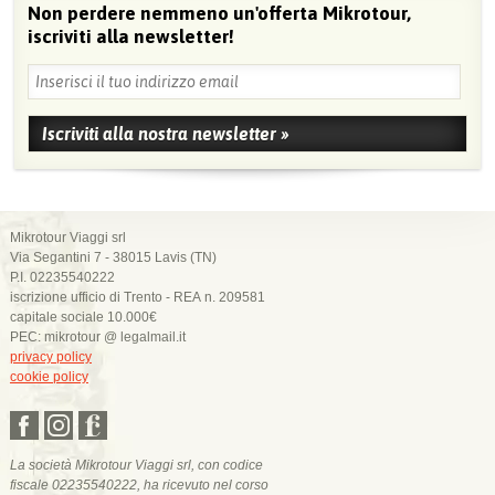
Non perdere nemmeno un'offerta Mikrotour,
iscriviti alla newsletter!
Mikrotour Viaggi srl
Via Segantini 7 - 38015 Lavis (TN)
P.I. 02235540222
iscrizione ufficio di Trento - REA n. 209581
capitale sociale 10.000€
PEC: mikrotour @ legalmail.it
privacy policy
cookie policy
La società Mikrotour Viaggi srl, con codice
fiscale 02235540222, ha ricevuto nel corso