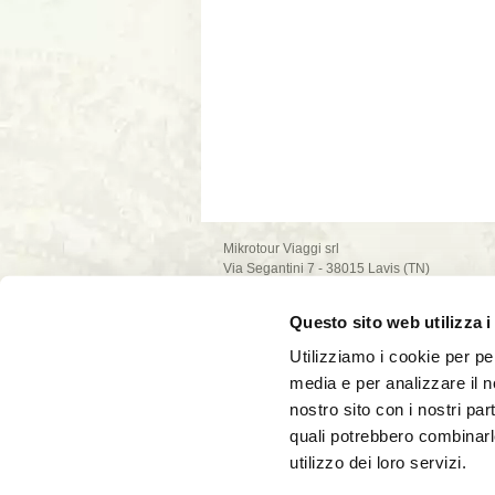
Mikrotour Viaggi srl
Via Segantini 7 - 38015 Lavis (TN)
P.I. 02235540222
iscrizione ufficio di Trento - REA n. 209581
Questo sito web utilizza i
capitale sociale 10.000€
PEC: mikrotour @ legalmail.it
Utilizziamo i cookie per pe
privacy policy
media e per analizzare il no
cookie policy
nostro sito con i nostri par
quali potrebbero combinarl
utilizzo dei loro servizi.
La società Mikrotour Viaggi srl, con codice