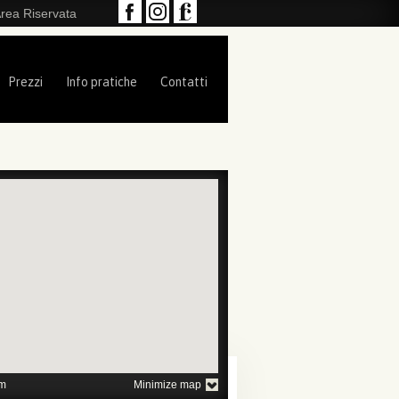
rea Riservata
Prezzi
Info pratiche
Contatti
1
2
3
4
5
m
Minimize map