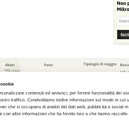
Non 
Mikro
Tipologie di viaggio
About
Paesi
Buss
Mikrotour
Info 
I nostri valori
Da sa
Blog
 cookie
Condi
Blog
Sched
rsonalizzare contenuti ed annunci, per fornire funzionalità dei soc
Virtuoso
Assic
stro traffico. Condividiamo inoltre informazioni sul modo in cui ut
tner che si occupano di analisi dei dati web, pubblicità e social m
e con altre informazioni che ha fornito loro o che hanno raccolto