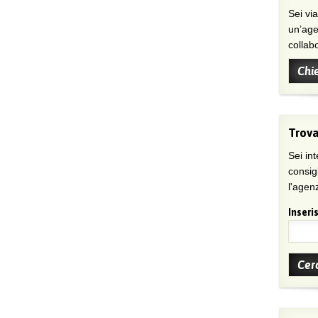
Sei viaggiatore/trice che non trova
un’age
collab
Chi
Trova
Sei int
consig
l'agenz
Inseris