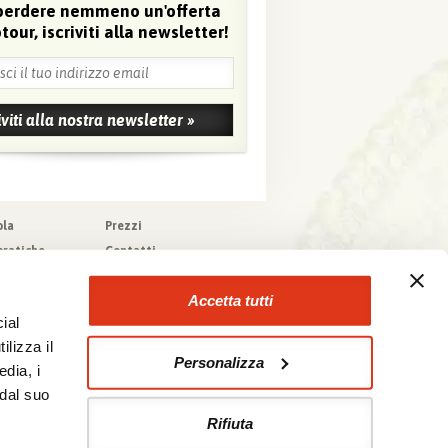
perdere nemmeno un'offerta
tour, iscriviti alla newsletter!
ola
Prezzi
pratiche
Contatti
pere
Agenzie che
collaborano con noi
zioni generali
Accetta tutti
a tecnica
ial
urazioni
ilizza il
Personalizza
edia, i
 dal suo
Rifiuta