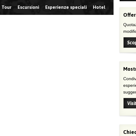
Tour
Escursioni
Esperienze speciali
Hotel
Offer
Quotaz
modific
Scop
Mostr
Condivi
esperi
suggeri
Visi
Chied