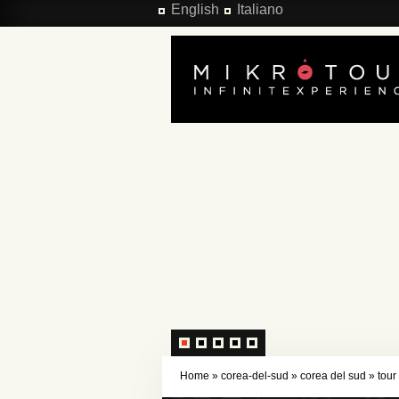
Salta al contenuto principale
English
Italiano
Home
»
corea-del-sud
»
corea del sud
»
tour