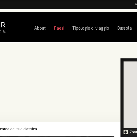
A
About
Paesi
Tipologie di viaggio
Bussola
 corea del sud classico
Zoo