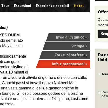
Tour
Escursioni
Esperienze speciali
Hotel
Offer
Quotaz
modific
bai)
Scop
DUKES DUBAI
Invia a un amico »
endo gemellato
Mayfair, con
Stampa »
Da no
Tra i tuoi preferiti »
lussuosamente
Uniti
ti con gusto,
Info e prenotazioni »
iconico skyline di
ova a 10 minuti di
Tour
 un alveare di attività di giorno o di notte con caffè,
a. A pochi passi si trova il nuovo Nakheel Mall
re una vasta gamma di delizie gastronomiche in
Camp
r e lounge. Gli ospiti possono godere della piscina
des
 privata e una piscina interna al 14 ° piano, così come
trezzato.