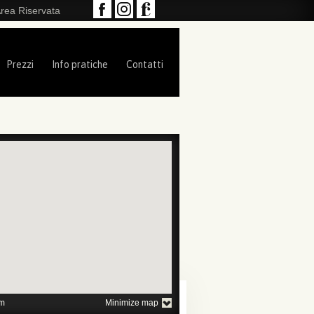
rea Riservata
Prezzi
Info pratiche
Contatti
1
2
3
4
5
m
Minimize map