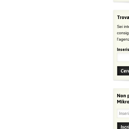
Trova
Sei int
consig
l'agenz
Inseris
Non 
Mikro