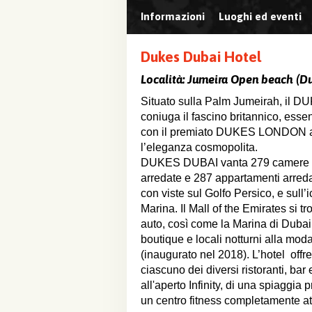
Informazioni
Luoghi ed eventi
Dukes Dubai Hotel
Località:
Jumeira Open beach (Du
Situato sulla Palm Jumeirah, il 
coniuga il fascino britannico, ess
con il premiato DUKES LONDON a 
l’eleganza cosmopolita.
DUKES DUBAI vanta 279 camere 
arredate e 287 appartamenti arreda
con viste sul Golfo Persico, e sull’
Marina. Il Mall of the Emirates si tr
auto, così come la Marina di Dubai -
boutique e locali notturni alla mod
(inaugurato nel 2018). L’hotel off
ciascuno dei diversi ristoranti, ba
all'aperto Infinity, di una spiaggia
un centro fitness completamente at