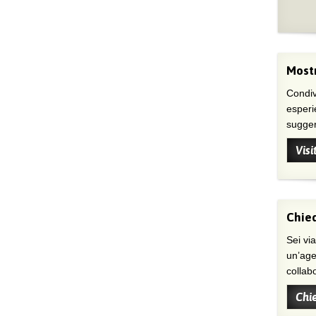
Mostr
Condivi
esperi
suggeri
Visi
Chied
Sei viaggiatore/trice che non trova
un’age
collab
Chi