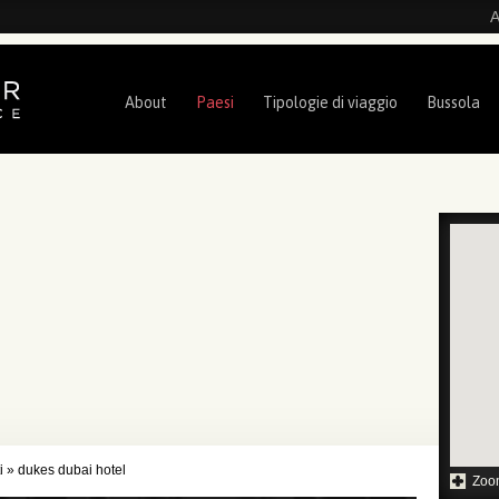
A
About
Paesi
Tipologie di viaggio
Bussola
i
»
dukes dubai hotel
Zoo