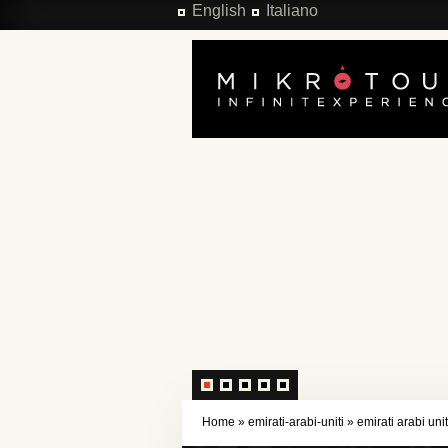
Salta al contenuto principale
English
Italiano
Home
»
emirati-arabi-uniti
»
emirati arabi unit