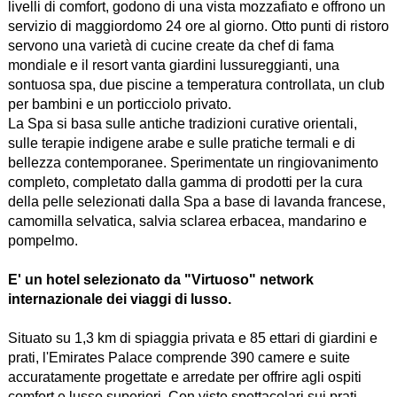
livelli di comfort, godono di una vista mozzafiato e offrono un
servizio di maggiordomo 24 ore al giorno. Otto punti di ristoro
servono una varietà di cucine create da chef di fama
mondiale e il resort vanta giardini lussureggianti, una
sontuosa spa, due piscine a temperatura controllata, un club
per bambini e un porticciolo privato.
La Spa si basa sulle antiche tradizioni curative orientali,
sulle terapie indigene arabe e sulle pratiche termali e di
bellezza contemporanee. Sperimentate un ringiovanimento
completo, completato dalla gamma di prodotti per la cura
della pelle selezionati dalla Spa a base di lavanda francese,
camomilla selvatica, salvia sclarea erbacea, mandarino e
pompelmo.
E' un hotel selezionato da "Virtuoso" network
internazionale dei viaggi di lusso.
Situato su 1,3 km di spiaggia privata e 85 ettari di giardini e
prati, l'Emirates Palace comprende 390 camere e suite
accuratamente progettate e arredate per offrire agli ospiti
comfort e lusso superiori. Con viste spettacolari sui prati