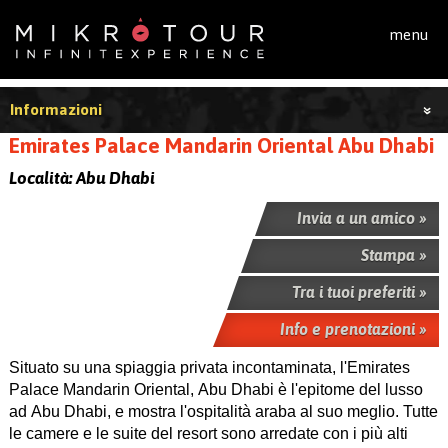
Salta al contenuto principale
menu
Informazioni
Emirates Palace Mandarin Oriental Abu Dhabi
Località:
Abu Dhabi
Invia a un amico »
Stampa »
Tra i tuoi preferiti »
Info e prenotazioni »
Situato su una spiaggia privata incontaminata, l'Emirates
Palace Mandarin Oriental, Abu Dhabi è l'epitome del lusso
ad Abu Dhabi, e mostra l'ospitalità araba al suo meglio. Tutte
le camere e le suite del resort sono arredate con i più alti