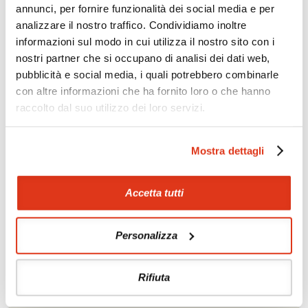
Offerte
annunci, per fornire funzionalità dei social media e per
Quotazioni di alcune proposte di viaggio, modificabili su
analizzare il nostro traffico. Condividiamo inoltre
richiesta
informazioni sul modo in cui utilizza il nostro sito con i
nostri partner che si occupano di analisi dei dati web,
Scopri i prezzi »
pubblicità e social media, i quali potrebbero combinarle
con altre informazioni che ha fornito loro o che hanno
raccolto dal suo utilizzo dei loro servizi.
Da non perdere in Emirati Arabi Uniti
Mostra dettagli
Tour culturali
Itinerari naturalistici
Accetta tutti
Campi tendati nel deserto
Soggiorni balneari
Personalizza
Rifiuta