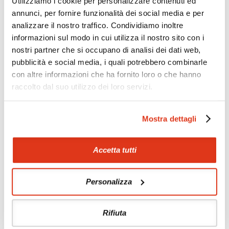
Utilizziamo i cookie per personalizzare contenuti ed
annunci, per fornire funzionalità dei social media e per
Offerte
analizzare il nostro traffico. Condividiamo inoltre
Quotazioni di alcune proposte di viaggio, modificabili su
informazioni sul modo in cui utilizza il nostro sito con i
richiesta
nostri partner che si occupano di analisi dei dati web,
Scopri i prezzi »
pubblicità e social media, i quali potrebbero combinarle
con altre informazioni che ha fornito loro o che hanno
raccolto dal suo utilizzo dei loro servizi.
Da non perdere in Emirati Arabi Uniti
Mostra dettagli
Tour culturali
Itinerari naturalistici
Accetta tutti
Campi tendati nel deserto
Soggiorni balneari
Personalizza
Rifiuta