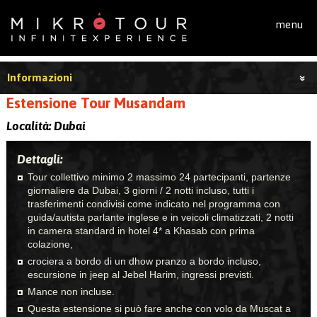
Salta al contenuto principale
menu
Informazioni
Estensione Tour Musandam
Località:
Dubai
Dettagli:
Tour collettivo minimo 2 massimo 24 partecipanti, partenze
giornaliere da Dubai, 3 giorni / 2 notti incluso, tutti i
trasferimenti condivisi come indicato nel programma con
guida/autista parlante inglese e in veicoli climatizzati, 2 notti
in camera standard in hotel 4* a Khasab con prima
colazione,
crociera a bordo di un dhow pranzo a bordo incluso,
escursione in jeep al Jebel Harim, ingressi previsti.
Mance non incluse.
Questa estensione si può fare anche con volo da Muscat a