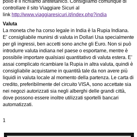
polio e il richiamo antitetanico. Consigliamo comunque di
controllare il sito Viaggiare Sicuri al
link
http://www.viaggiaresicuri.it/index.php?india
Valuta
La moneta che ha corso legale in India è la Rupia Indiana.
E’ consigliabile munirsi di valuta in Dollari Usa specialmente
per gli ingressi, ben accetti sono anche gli Euro. Non si può
introdurre valuta indiana nel paese o esportarne, mentre è
possibile importare qualsiasi quantitativo di valuta estera. E’
assai complicato ricambiare la Rupia in altra valuta, quindi è
consigliabile acquistarne in quantità tale da non avere più
liquidi in valuta locale al momento della partenza. Le carta di
credito, preferibilmente del circuito VISA, sono accettate sia
nei negozi autorizzati sia negli alberghi delle grandi città,
dove possono essere inoltre utilizzati sportelli bancari
automatizzati.
1