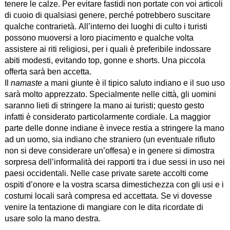
tenere le calze. Per evitare fastidi non portate con voi articoli
di cuoio di qualsiasi genere, perché potrebbero suscitare
qualche contrarietà. All’interno dei luoghi di culto i turisti
possono muoversi a loro piacimento e qualche volta
assistere ai riti religiosi, per i quali è preferibile indossare
abiti modesti, evitando top, gonne e shorts. Una piccola
offerta sarà ben accetta.
Il
namaste
a mani giunte è il tipico saluto indiano e il suo uso
sarà molto apprezzato. Specialmente nelle città, gli uomini
saranno lieti di stringere la mano ai turisti; questo gesto
infatti è considerato particolarmente cordiale. La maggior
parte delle donne indiane è invece restia a stringere la mano
ad un uomo, sia indiano che straniero (un eventuale rifiuto
non si deve considerare un’offesa) e in genere si dimostra
sorpresa dell’informalità dei rapporti tra i due sessi in uso nei
paesi occidentali. Nelle case private sarete accolti come
ospiti d’onore e la vostra scarsa dimestichezza con gli usi e i
costumi locali sarà compresa ed accettata. Se vi dovesse
venire la tentazione di mangiare con le dita ricordate di
usare solo la mano destra.