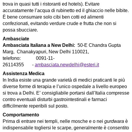
trova in quasi tutti i ristoranti ed hotels). Evitare
accuratamente l’acqua di rubinetto ed il ghiaccio nelle bibite.
È bene consumare solo cibi ben cotti ed alimenti
confezionati, evitando verdure crude e frutta che non si
possa sbucciare.
Ambasciate
Ambasciata Italiana a New Delhi:
50-E Chandra Gupta
Marg, Chanakyapuri, New Delhi 110021,
telefono: 0091-11-
26114355 -
ambasciata.newdelhi@esteri.it
Assistenza Medica
In India esiste una grande varietà di medici praticanti le più
diverse forme di terapia e l’unico ospedale a livello europeo
si trova a Delhi. E’ consigliabile portarsi dall’Italia compresse
contro eventuali disturbi gastrointestinali e farmaci
difficilmente reperibili sul posto.
Comportamento
Prima di entrare nei templi, nelle mosche e o nei
gurdwara
è
indispensabile togliersi le scarpe, generalmente è consentito