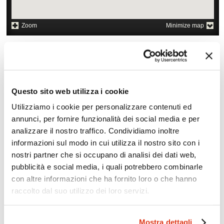
Zoom
Minimize map
Offerte
Quotazioni di alcune proposte di viaggio, modificabili su
richiesta
Questo sito web utilizza i cookie
Scopri i prezzi »
Utilizziamo i cookie per personalizzare contenuti ed
annunci, per fornire funzionalità dei social media e per
analizzare il nostro traffico. Condividiamo inoltre
informazioni sul modo in cui utilizza il nostro sito con i
Da non perdere in India: Nord Est
nostri partner che si occupano di analisi dei dati web,
Tour culturali
Soggiorni “meditativi" in
pubblicità e social media, i quali potrebbero combinarle
Ashram
Estensione trekking nella
con altre informazioni che ha fornito loro o che hanno
valle di Kathmandu
Soggiorni benessere
raccolto dal suo utilizzo dei loro servizi.
Mostra dettagli