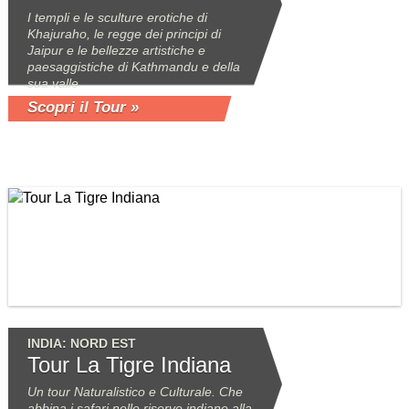
I templi e le sculture erotiche di
Khajuraho, le regge dei principi di
Jaipur e le bellezze artistiche e
paesaggistiche di Kathmandu e della
sua valle
Scopri il Tour »
INDIA: NORD EST
Tour La Tigre Indiana
Un tour Naturalistico e Culturale. Che
abbina i safari nelle riserve indiane alla