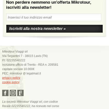
Non perdere nemmeno un'offerta Mikrotour,
iscriviti alla newsletter!
Mikrotour Viaggi srl
Via Segantini 7 - 38015 Lavis (TN)
P.I. 02235540222
iscrizione ufficio di Trento - REA n. 209581
capitale sociale 10.000€
PEC: mikrotour @ legalmail.it
privacy policy
cookie policy
La società Mikrotour Viaggi srl, con codice
fiscale 02235540222, ha ricevuto nel corso