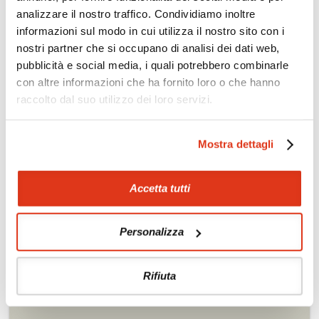
Offerte
analizzare il nostro traffico. Condividiamo inoltre
Quotazioni di alcune proposte di viaggio, modificabili su
informazioni sul modo in cui utilizza il nostro sito con i
richiesta
nostri partner che si occupano di analisi dei dati web,
pubblicità e social media, i quali potrebbero combinarle
Scopri i prezzi »
con altre informazioni che ha fornito loro o che hanno
raccolto dal suo utilizzo dei loro servizi.
Da non perdere in Nepal
Mostra dettagli
Tour culturali
Rafting
Safari fotografici nel Parco
Mountain bike,
Chitwan
Accetta tutti
Trekking
Equitazione
Alpinismo
Golf
Personalizza
Rifiuta