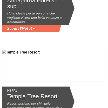
Annapurna Hotel 4*
sup
Hotel ideale per le persone che
vogliono vivere una bella vacanza a
Kathmandu
Scopri l'Hotel »
NEPAL
Temple Tree Resort
Resort perfetto per chi vuole
trascorrere una vacanza tranquilla e