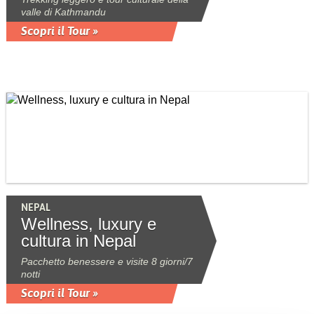
valle di Kathmandu
Scopri il Tour »
NEPAL
Wellness, luxury e
cultura in Nepal
Pacchetto benessere e visite 8 giorni/7
notti
Scopri il Tour »