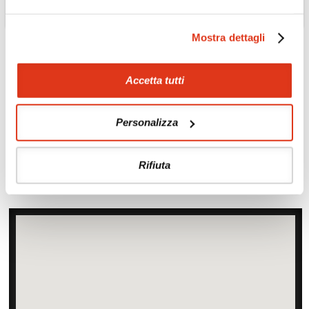
Mostra dettagli
NEPAL
Wellness, luxury e
Accetta tutti
cultura in Nepal
Pacchetto benessere e visite 8 giorni/7
notti
Personalizza
Leggi tutto »
Rifiuta