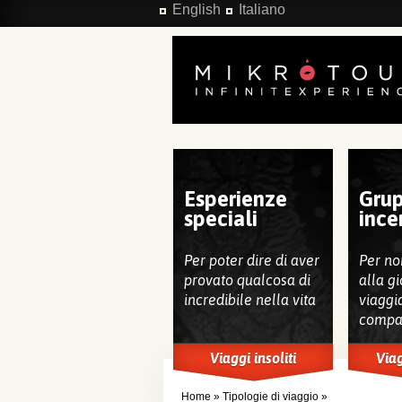
Salta al contenuto principale
English
Italiano
Esperienze
Grup
speciali
ince
Per poter dire di aver
Per no
provato qualcosa di
alla gi
incredibile nella vita
viaggi
compa
Viaggi insoliti
Viag
Home
»
Tipologie di viaggio
»