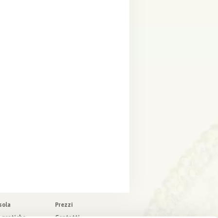
sola
Prezzi
o pratiche
Contatti