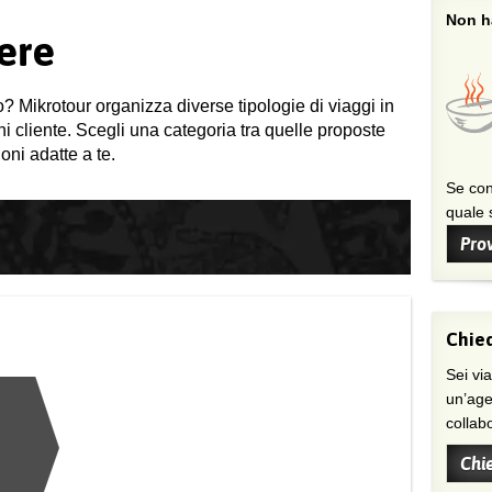
Non ha
ere
o? Mikrotour organizza diverse tipologie di viaggi in
gni cliente. Scegli una categoria tra quelle proposte
oni adatte a te.
Se con
quale s
Prov
Chied
Sei viaggiatore/trice che non trova
un’age
collab
Chi