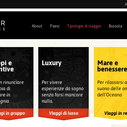
A
About
Paesi
Tipologie di viaggio
Bussola
pi e
Luxury
Mare e
ntive
benesser
n rinunciare
Per vivere
Per rilassarsi 
oia di
esperienze da sogno
suono delle o
are in
senza farsi mancare
dell'Oceano
gnia
nulla.
gi in gruppo
Viaggi di lusso
Viaggi in r