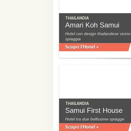
THAILANDIA
Amari Koh Samui
Hotel con design thailandese vicino 
spiaggia
Scopri l'Hotel »
THAILANDIA
Samui First House
Hotel tra due bellissime spiagge
Scopri l'Hotel »