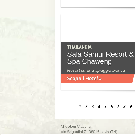
THAILANDIA
Sala Samui Resort &
Spa Chaweng
Resort su una spiaggia bianca
Scopri l'Hotel »
1
2
3
4
5
6
7
8
9
Mikrotour Viaggi srl
Via Segantini 7 - 38015 Lavis (TN)