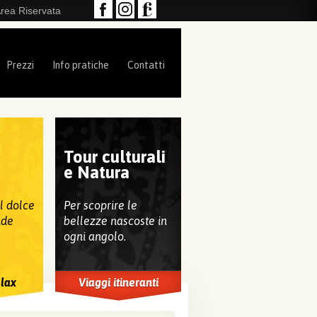
rea Riservata
Prezzi
Info pratiche
Contatti
Tour culturali
e
e Natura
al dolce
Per scoprire le
nde
bellezze nascoste in
ogni angolo.
elax
Viaggi itineranti