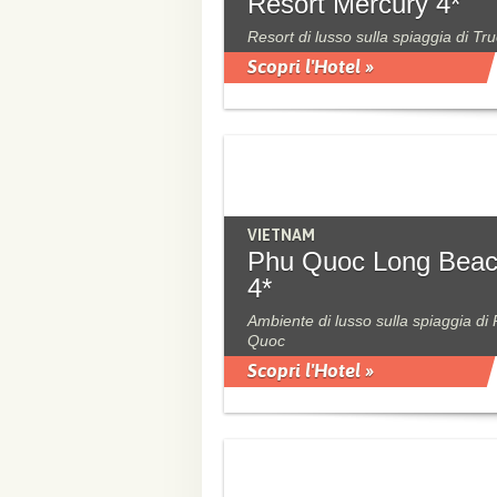
Resort Mercury 4*
Resort di lusso sulla spiaggia di Tr
Scopri l'Hotel »
VIETNAM
Phu Quoc Long Bea
4*
Ambiente di lusso sulla spiaggia di
Quoc
Scopri l'Hotel »