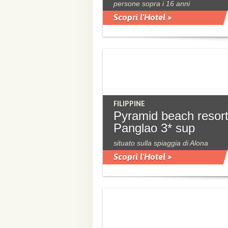
persone sopra i 16 anni
Scopri l'Hotel »
FILIPPINE
Pyramid beach resor
Panglao 3* sup
situato sulla spiaggia di Alona
Scopri l'Hotel »