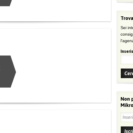
Trova
Sei int
consig
l'agenz
Inseris
t
Non 
Mikro