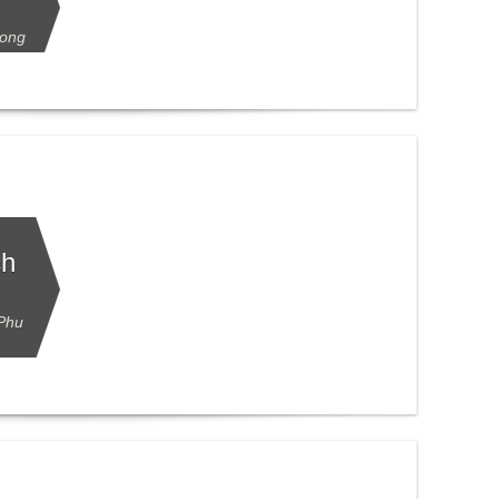
uong
ch
 Phu