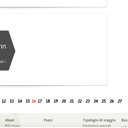
ann
li i
12
13
14
15
16
17
18
19
20
21
22
23
24
25
26
27
About
Paesi
Tipologie di viaggio
Bus
Mikrotour
Esperienze speciali
Inf