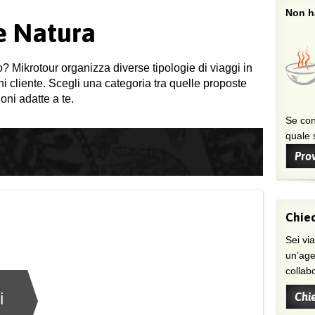
Non ha
 e Natura
o? Mikrotour organizza diverse tipologie di viaggi in
gni cliente. Scegli una categoria tra quelle proposte
oni adatte a te.
Se con
quale s
Prov
Chied
Sei viaggiatore/trice che non trova
un’age
collab
i
Chi