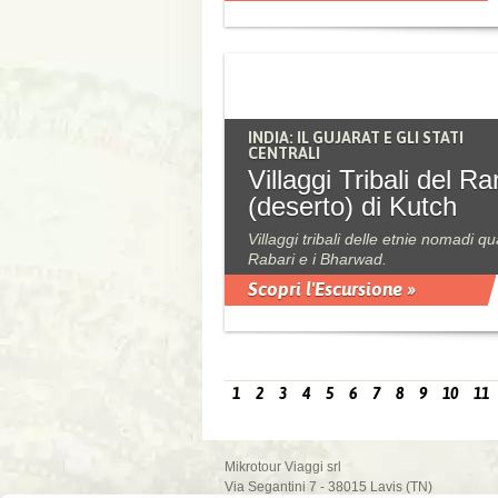
INDIA: IL GUJARAT E GLI STATI
CENTRALI
Villaggi Tribali del R
(deserto) di Kutch
Villaggi tribali delle etnie nomadi qua
Rabari e i Bharwad.
Scopri l'Escursione »
1
2
3
4
5
6
7
8
9
10
11
Mikrotour Viaggi srl
Via Segantini 7 - 38015 Lavis (TN)