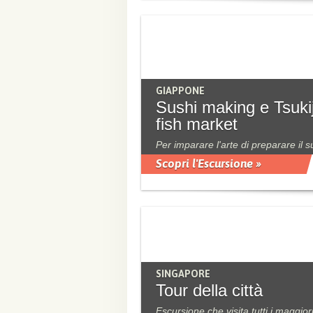
GIAPPONE
Sushi making e Tsukij
fish market
Per imparare l'arte di preparare il s
Scopri l'Escursione »
SINGAPORE
Tour della città
Escursione che visita tutti i maggior