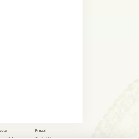
sola
Prezzi
o pratiche
Contatti