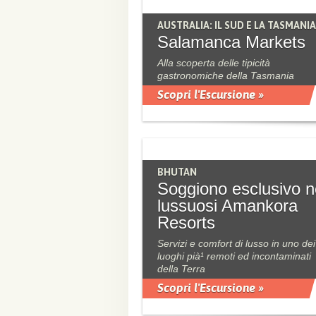
AUSTRALIA: IL SUD E LA TASMANIA
Salamanca Markets
Alla scoperta delle tipicità
gastronomiche della Tasmania
Scopri l'Escursione »
BHUTAN
Soggiono esclusivo n
lussuosi Amankora
Resorts
Servizi e comfort di lusso in uno dei
luoghi pià¹ remoti ed incontaminati
della Terra
Scopri l'Escursione »