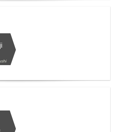
i
ushi
i