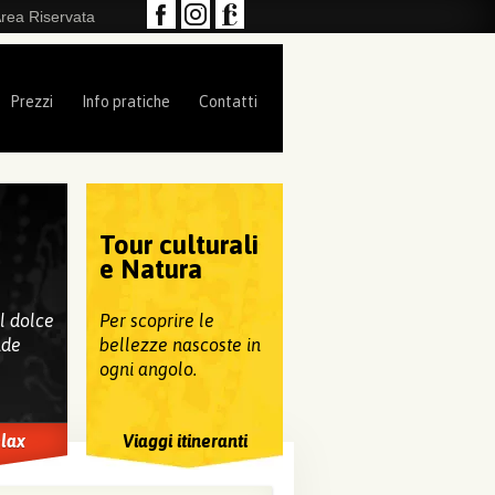
rea Riservata
Prezzi
Info pratiche
Contatti
Tour culturali
e
e Natura
al dolce
Per scoprire le
nde
bellezze nascoste in
ogni angolo.
elax
Viaggi itineranti