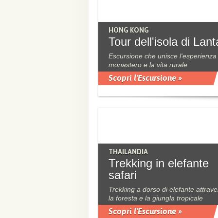
HONG KONG
Tour dell'isola di Lan
Escursione che unisce l'esperienza 
monastero e la vita rurale
Scopri l'Escursione »
THAILANDIA
Trekking in elefante
safari
Trekking a dorso di elefante attrav
la foresta e la giungla tropicale
Scopri l'Escursione »