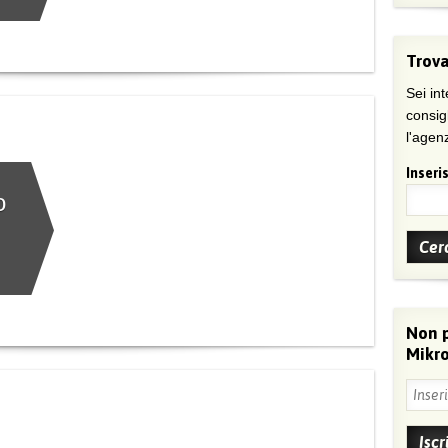
Trova
Sei int
consig
l'agenz
Inseris
o
Non 
Mikro