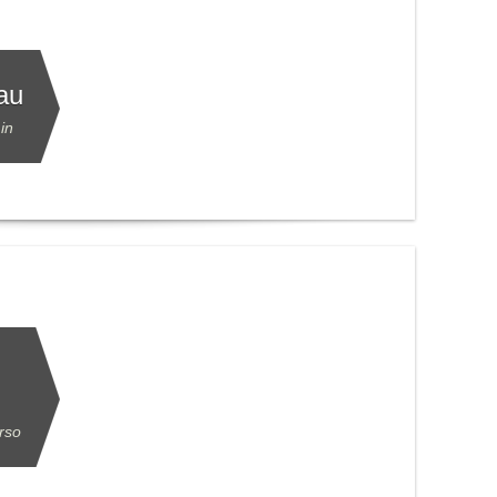
tau
in
erso