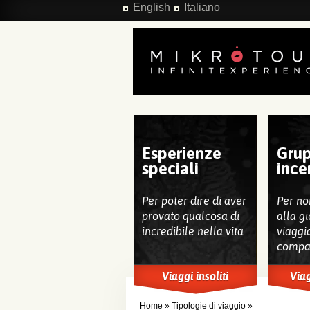
Salta al contenuto principale
English
Italiano
Esperienze
Grup
speciali
ince
Per poter dire di aver
Per no
provato qualcosa di
alla gi
incredibile nella vita
viaggi
compa
Viaggi insoliti
Viag
Home
»
Tipologie di viaggio
»