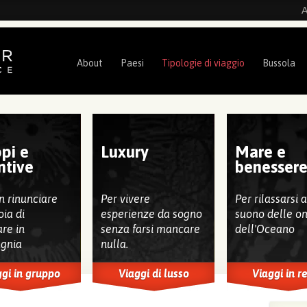
A
About
Paesi
Tipologie di viaggio
Bussola
pi e
Luxury
Mare e
ntive
benesser
n rinunciare
Per vivere
Per rilassarsi 
oia di
esperienze da sogno
suono delle o
are in
senza farsi mancare
dell'Oceano
gnia
nulla.
gi in gruppo
Viaggi di lusso
Viaggi in r