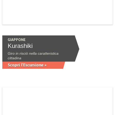
GIAPPONE
Kurashiki
Giro in risciò nella caratteristica
cittadina
Scopri l'Escursione »