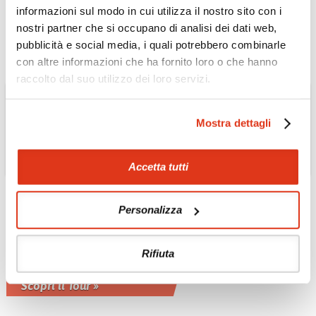
Tour privato 9 notti con guida in inglese
informazioni sul modo in cui utilizza il nostro sito con i
Scopri il Tour »
nostri partner che si occupano di analisi dei dati web,
pubblicità e social media, i quali potrebbero combinarle
con altre informazioni che ha fornito loro o che hanno
raccolto dal suo utilizzo dei loro servizi.
Mostra dettagli
Accetta tutti
THAILANDIA
Tour essenziale della
Personalizza
Thailandia da nord a
sud
Rifiuta
Tour privato 11 notti con guida in
inglese
Scopri il Tour »