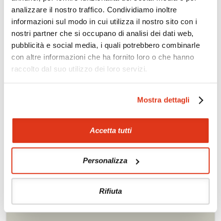
Trekking leggeri ed
Golf
analizzare il nostro traffico. Condividiamo inoltre
etnoturismo a Sapa
informazioni sul modo in cui utilizza il nostro sito con i
Rafting zona Dalat
nostri partner che si occupano di analisi dei dati web,
pubblicità e social media, i quali potrebbero combinarle
con altre informazioni che ha fornito loro o che hanno
raccolto dal suo utilizzo dei loro servizi.
Mostra dettagli
Accetta tutti
Tour correlati
Possibilità di abbinare il Vietnam a tour in
Cambogia
e Laos,
Personalizza
con possibilità di stop a
Singapore
, a
Hong Kong
, a
Bangkok
.
Rifiuta