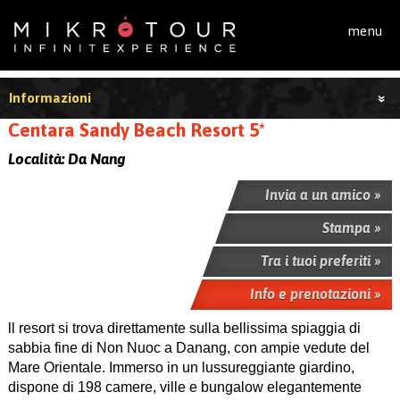
Salta al contenuto principale
menu
Informazioni
Centara Sandy Beach Resort 5*
Località:
Da Nang
Invia a un amico »
Stampa »
Tra i tuoi preferiti »
Info e prenotazioni »
ll resort si trova direttamente sulla bellissima spiaggia di
sabbia fine di Non Nuoc a Danang, con ampie vedute del
Mare Orientale. Immerso in un lussureggiante giardino,
dispone di 198 camere, ville e bungalow elegantemente