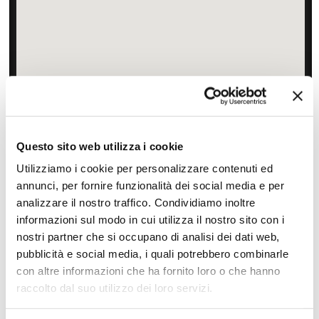
Zoom
Minimize map
Questo sito web utilizza i cookie
Utilizziamo i cookie per personalizzare contenuti ed
Offerte
annunci, per fornire funzionalità dei social media e per
analizzare il nostro traffico. Condividiamo inoltre
Quotazioni di alcune proposte di viaggio, modificabili su
informazioni sul modo in cui utilizza il nostro sito con i
richiesta
nostri partner che si occupano di analisi dei dati web,
Scopri i prezzi »
pubblicità e social media, i quali potrebbero combinarle
con altre informazioni che ha fornito loro o che hanno
raccolto dal suo utilizzo dei loro servizi.
Da non perdere in Vietnam