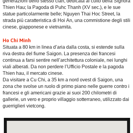
generazioni dello stesso clan, dedicata al culto della Signora
Thien Hau; la Pagoda di Puhc Thanh (XV sec.), e le sue
statue particolarmente belle; Nguyen Thai Hoc Street, la
strada più caratteristica di Hoi An, una commistione degli stili
cinese, giapponese e vietnamita.
Ho Chi Minh
Situata a 80 km in linea d’aria dalla costa, si estende sulla
riva destra del fiume Saigon. La presenza dei francesi
continua a farsi sentire nell’architettura coloniale, nei lunghi
viali alberati. Da non perdere l’Ufficio Postale e la pagoda
Thien hau, il mercato cinese.
Da visitare a Cu Chi, a 35 km a nord ovest di Saigon, una
zona che svolse un ruolo di primo piano nelle guerre contro i
francesi e gli americani grazie ai suoi 200 chilometri di
gallerie, un vero e proprio villaggio sotterraneo, utilizzato dai
guerriglieri vietcong.