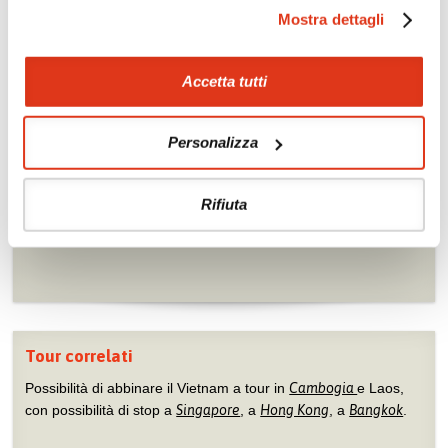
Tour culturali
Cooking class
Mostra dettagli
Crociera nella Baia di
Benessere
Halong
Accetta tutti
Trekking leggeri ed
Golf
etnoturismo a Sapa
Rafting zona Dalat
Personalizza
Rifiuta
Tour correlati
Possibilità di abbinare il Vietnam a tour in
Cambogia
e Laos,
con possibilità di stop a
Singapore
, a
Hong Kong
, a
Bangkok
.