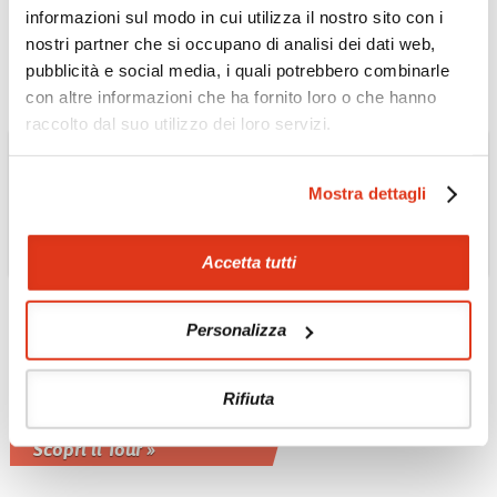
inglese o italiano
informazioni sul modo in cui utilizza il nostro sito con i
Scopri il Tour »
nostri partner che si occupano di analisi dei dati web,
pubblicità e social media, i quali potrebbero combinarle
con altre informazioni che ha fornito loro o che hanno
raccolto dal suo utilizzo dei loro servizi.
Mostra dettagli
Accetta tutti
OMAN
Personalizza
Musandam: la Norvegia
d'Arabia Tour
Rifiuta
Possibile estensione tour 3 giorni - 2
notti privato con guida inglese
Scopri il Tour »