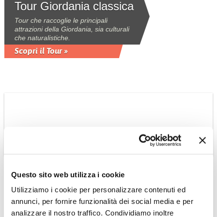
Tour Giordania classica
Tour che raccoglie le principali
attrazioni della Giordania, sia culturali
che naturalistiche.
Scopri il Tour »
OMAN
Questo sito web utilizza i cookie
Suggestioni Omanite
Utilizziamo i cookie per personalizzare contenuti ed
tour privato
annunci, per fornire funzionalità dei social media e per
Tour 6 giorni - 5 notti privato con guida
analizzare il nostro traffico. Condividiamo inoltre