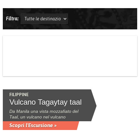
Filtra:
FILIPPINE
Vulcano Tagaytay taal
Da Manila una vista mozzafiato del
Taal, un vulcano nel vulcano
Scopri l'Escursione »