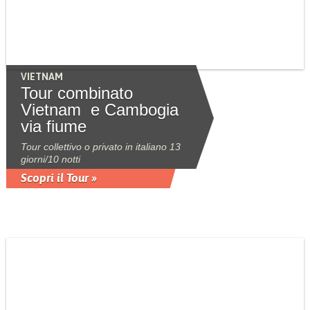
VIETNAM
Tour combinato
Vietnam e Cambogia
via fiume
Tour collettivo o privato in italiano 13
giorni/10 notti
Scopri il Tour »