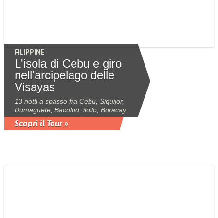
FILIPPINE
L'isola di Cebu e giro
nell'arcipelago delle
Visayas
13 notti a spasso fra Cebu, Siquijor,
Dumaguete, Bacolod; iloilo, Boracay
Scopri il Tour »