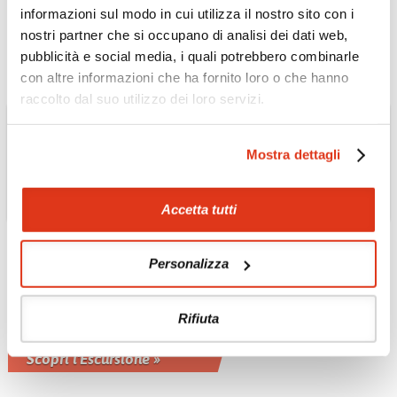
tour culturale della valle di Kathmandu
informazioni sul modo in cui utilizza il nostro sito con i
Scopri l'Escursione »
nostri partner che si occupano di analisi dei dati web,
pubblicità e social media, i quali potrebbero combinarle
con altre informazioni che ha fornito loro o che hanno
raccolto dal suo utilizzo dei loro servizi.
Mostra dettagli
Accetta tutti
NEPAL
Personalizza
Nepal - Trekking Poon
Hill
Rifiuta
Trekking leggero e tour culturale della
valle di Kathmandu
Scopri l'Escursione »