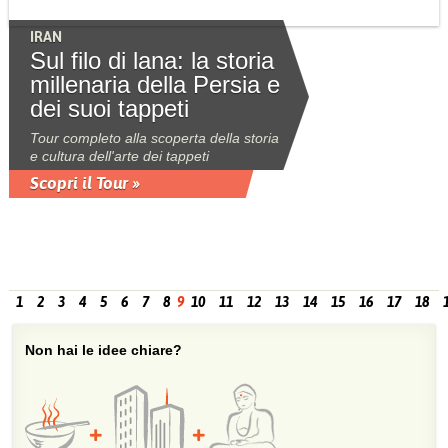
IRAN
Sul filo di lana: la storia
millenaria della Persia e
dei suoi tappeti
Tour completo alla scoperta della storia
e cultura dell'arte dei tappeti
Scopri il Tour »
1
2
3
4
5
6
7
8
9
10
11
12
13
14
15
16
17
18
Non hai le idee chiare?