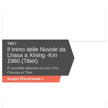
TIBET
Il treno delle Nuvole da
Lhasa a Xining -Km
1960 (Tibet)
E' possibile abbinare un tour Cina
Classica al Tibet
Scopri l'Escursione »