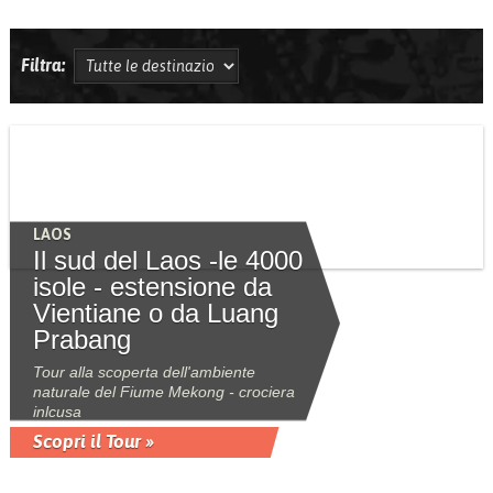
Filtra:
LAOS
Il sud del Laos -le 4000
isole - estensione da
Vientiane o da Luang
Prabang
Tour alla scoperta dell'ambiente
naturale del Fiume Mekong - crociera
inlcusa
Scopri il Tour »