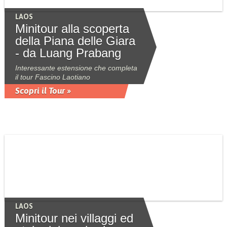
LAOS
Minitour alla scoperta
della Piana delle Giara
- da Luang Prabang
Interessante estensione che completa
il tour Fascino Laotiano
Scopri il Tour »
LAOS
Minitour nei villaggi ed