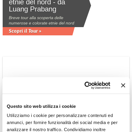
etnie del nord - da
Luang Prabang
Breve tour alla scoperta delle
numerose e colorate etnie del nord
Scopri il Tour »
NEPAL
Nepal - Trekking
Questo sito web utilizza i cookie
Campo Base
Utilizziamo i cookie per personalizzare contenuti ed
Annapurna
annunci, per fornire funzionalità dei social media e per
Trekking con spettacolari panorami e
analizzare il nostro traffico. Condividiamo inoltre