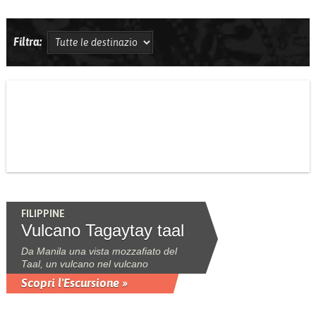
Filtra:
FILIPPINE
Vulcano Tagaytay taal
Da Manila una vista mozzafiato del
Taal, un vulcano nel vulcano
Scopri l'Escursione »