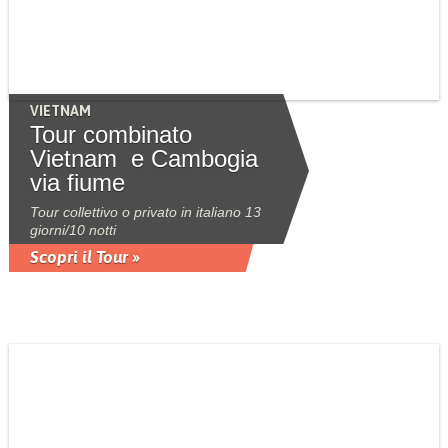
VIETNAM
Tour combinato
Vietnam e Cambogia
via fiume
Tour collettivo o privato in italiano 13
giorni/10 notti
Scopri il Tour »