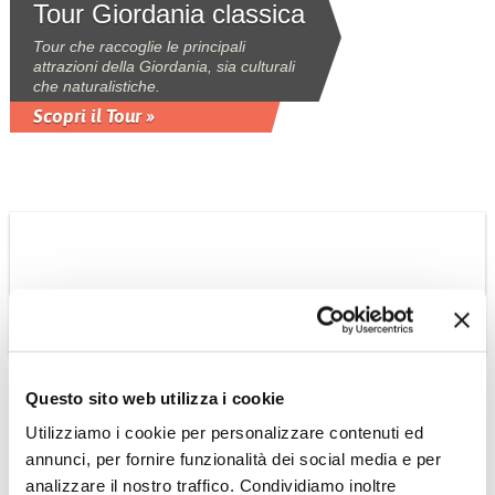
Tour Giordania classica
Tour che raccoglie le principali
attrazioni della Giordania, sia culturali
che naturalistiche.
Scopri il Tour »
OMAN
Questo sito web utilizza i cookie
Suggestioni Omanite
Utilizziamo i cookie per personalizzare contenuti ed
tour privato
annunci, per fornire funzionalità dei social media e per
Tour 6 giorni - 5 notti privato con guida
analizzare il nostro traffico. Condividiamo inoltre