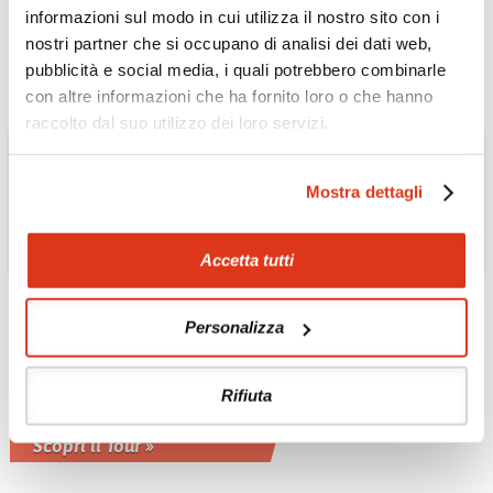
inglese o italiano
informazioni sul modo in cui utilizza il nostro sito con i
Scopri il Tour »
nostri partner che si occupano di analisi dei dati web,
pubblicità e social media, i quali potrebbero combinarle
con altre informazioni che ha fornito loro o che hanno
raccolto dal suo utilizzo dei loro servizi.
Mostra dettagli
Accetta tutti
OMAN
Personalizza
Musandam: la Norvegia
d'Arabia Tour
Rifiuta
Possibile estensione tour 3 giorni - 2
notti privato con guida inglese
Scopri il Tour »