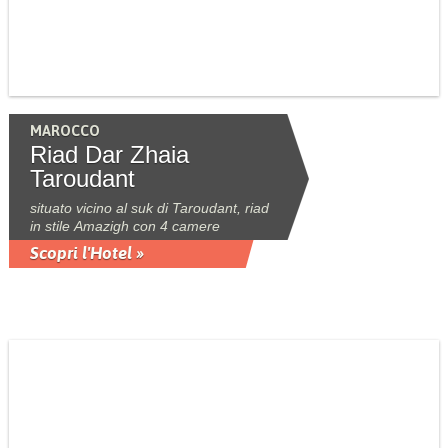
MAROCCO
Riad Dar Zhaia
Taroudant
situato vicino al suk di Taroudant, riad
in stile Amazigh con 4 camere
Scopri l'Hotel »