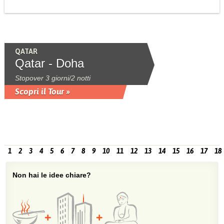
QATAR
Qatar - Doha
Stopover 3 giorni/2 notti
Scopri il Tour »
1
2
3
4
5
6
7
8
9
10
11
12
13
14
15
16
17
18
Non hai le idee chiare?