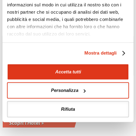
Splendida vista su Chefchaouene
informazioni sul modo in cui utilizza il nostro sito con i
Scopri l'Hotel »
nostri partner che si occupano di analisi dei dati web,
pubblicità e social media, i quali potrebbero combinarle
con altre informazioni che ha fornito loro o che hanno
raccolto dal suo utilizzo dei loro servizi.
Mostra dettagli
Accetta tutti
Personalizza
MAROCCO
Hotel Xaluca Dades
Rifiuta
A 1612 metri, gode di una vista
panoramica sulla Valle del Dades
Scopri l'Hotel »