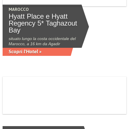
MAROCCO
Hyatt Place e Hyatt
Regency 5* Taghazout
Bay
situato lungo la costa occidentale del
Marocco, a 16 km da Agadir
Scopri l'Hotel »