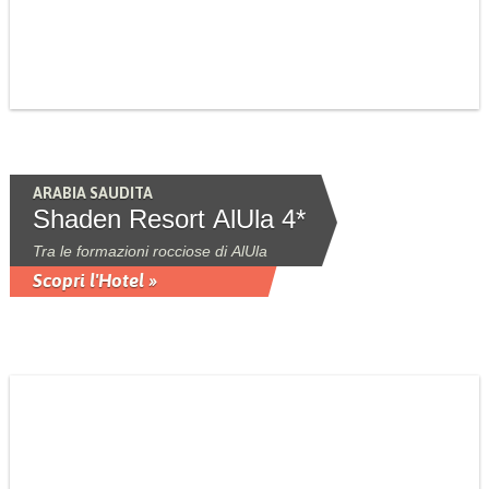
ARABIA SAUDITA
Shaden Resort AlUla 4*
Tra le formazioni rocciose di AlUla
Scopri l'Hotel »