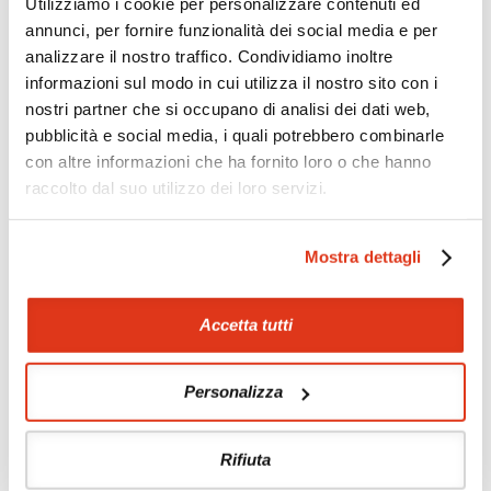
Utilizziamo i cookie per personalizzare contenuti ed
annunci, per fornire funzionalità dei social media e per
analizzare il nostro traffico. Condividiamo inoltre
Da non perdere in Laos
informazioni sul modo in cui utilizza il nostro sito con i
Tour culturali
Benessere
nostri partner che si occupano di analisi dei dati web,
Etnoturismo
Crociera sul Mekong
pubblicità e social media, i quali potrebbero combinarle
Treni di lusso
con altre informazioni che ha fornito loro o che hanno
raccolto dal suo utilizzo dei loro servizi.
Mostra dettagli
Accetta tutti
Tour correlati
Il Laos può essere abbinato a tour in
Vietnam
,
Cambogia
e
Personalizza
Birmania
, oppure come estensione alla
Thailandia
o stop a
Singapore
.
Rifiuta