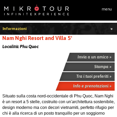
Salta al contenuto principale
menu
Informazioni
Nam Nghi Resort and Villa 5*
Località:
Phu Quoc
Invia a un amico »
Stampa »
Tra i tuoi preferiti »
Info e prenotazioni »
Situato sulla costa nord-occidentale di Phu Quoc, Nam Nghi
è un resort a 5 stelle, costruito con un'architettura sostenibile,
design moderno ma con decori vietnamiti, perfetto rifugio per
chi è alla ricerca di un posto tranquillo per un soggiorno