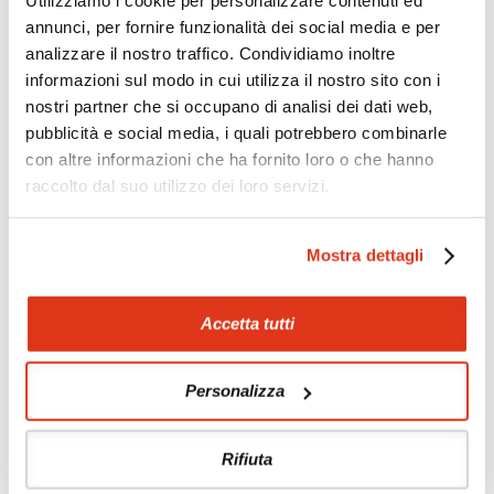
Utilizziamo i cookie per personalizzare contenuti ed
Crociera nella Baia di
Benessere
annunci, per fornire funzionalità dei social media e per
Halong
analizzare il nostro traffico. Condividiamo inoltre
Trekking leggeri ed
Golf
informazioni sul modo in cui utilizza il nostro sito con i
etnoturismo a Sapa
nostri partner che si occupano di analisi dei dati web,
Rafting zona Dalat
pubblicità e social media, i quali potrebbero combinarle
con altre informazioni che ha fornito loro o che hanno
raccolto dal suo utilizzo dei loro servizi.
Mostra dettagli
Accetta tutti
Tour correlati
Personalizza
Possibilità di abbinare il Vietnam a tour in
Cambogia
e Laos,
con possibilità di stop a
Singapore
, a
Hong Kong
, a
Bangkok
.
Rifiuta