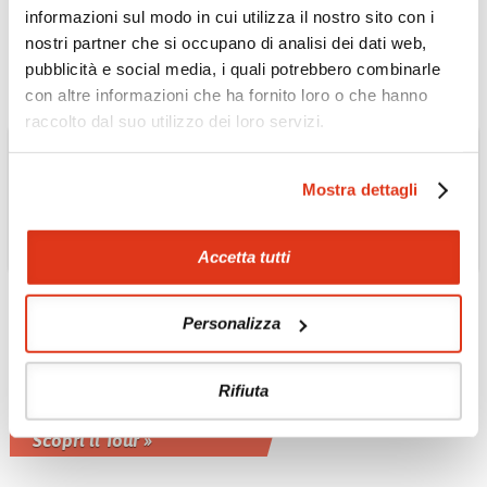
inglese o italiano
informazioni sul modo in cui utilizza il nostro sito con i
Scopri il Tour »
nostri partner che si occupano di analisi dei dati web,
pubblicità e social media, i quali potrebbero combinarle
con altre informazioni che ha fornito loro o che hanno
raccolto dal suo utilizzo dei loro servizi.
Mostra dettagli
Accetta tutti
OMAN
Personalizza
Musandam: la Norvegia
d'Arabia Tour
Rifiuta
Possibile estensione tour 3 giorni - 2
notti privato con guida inglese
Scopri il Tour »