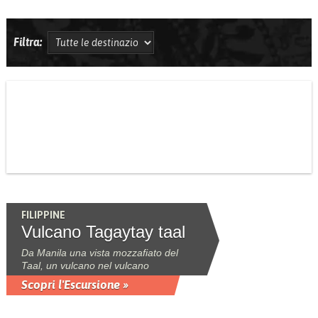
Filtra:
FILIPPINE
Vulcano Tagaytay taal
Da Manila una vista mozzafiato del
Taal, un vulcano nel vulcano
Scopri l'Escursione »