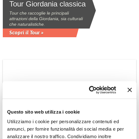
Tour Giordania classica
Tour che raccoglie le principali
attrazioni della Giordania, sia culturali
che naturalistiche.
Scopri il Tour »
OMAN
Questo sito web utilizza i cookie
Suggestioni Omanite
Utilizziamo i cookie per personalizzare contenuti ed
tour privato
annunci, per fornire funzionalità dei social media e per
Tour 6 giorni - 5 notti privato con guida
analizzare il nostro traffico. Condividiamo inoltre