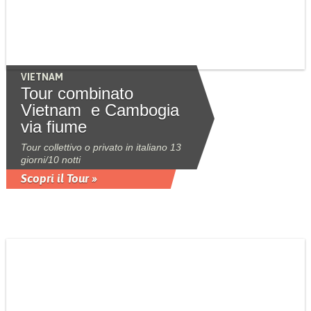
VIETNAM
Tour combinato
Vietnam e Cambogia
via fiume
Tour collettivo o privato in italiano 13
giorni/10 notti
Scopri il Tour »